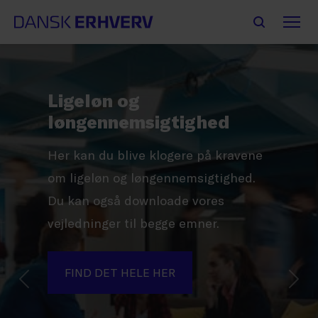
Ligeløn og
løngennemsigtighed
Her kan du blive klogere på kravene
om ligeløn og løngennemsigtighed.
Du kan også downloade vores
vejledninger til begge emner.
FIND DET HELE HER
Forrige
Næs