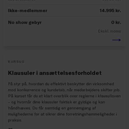
Ikke-medlemmer
14.995
kr.
No show gebyr
0
kr.
Ekskl. moms
KURSUS
Klausuler i ansættelsesforholdet
Få styr på, hvordan du effektivt beskytter din virksomhed
mod konkurrence og kundetab, når medarbejdere skifter job.
På kurset får du et klart overblik over reglerne i klausulloven
– og hvornår dine klausuler faktisk er gyldige og kan
håndhæves. Du får samtidig en gennemgang af
mulighederne for at sikrer dine forretningshemmeligheder i
praksis.