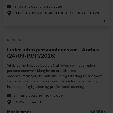
18. AUG. 2026-9. DEC. 2026
DANSK ERHVERV,, BØRSGADE 4, 1215 KØBENHAVN
KURSUS
Leder uden personaleansvar - Aarhus
(24/09-19/11/2026)
Vil du gerne klædes bedre på til rollen som leder uden
personaleansvar? Mangler du praksisnære
ledelsesværktøjer, der kan styrke dig i dit daglige arbejde?
På ’leder uden personaleansvar’ får du tre dage med ny
inspiration, faglig viden og professionel sparring.
24. SEP. 2026-19. NOV. 2026
COMWELL AARHUS
Medlemmer
9.995
kr.