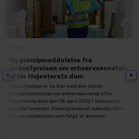
NYHED
Ny principmeddelelse fra
Ankestyrelsen om erhvervsevnetab
efter Højesterets dom
Forrige
Næs
Ankestyrelsen er nu klar med den første
principmeddelelse om erhvervsevnetab efter
Højesterets dom den 28. april 2026. I kommende
periode forventer Ankestyrelsen at udsende flere
principmeddelelser som følge af dommen.