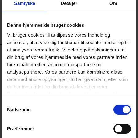
Samtykke
Detaljer
Om
Denne hjemmeside bruger cookies
Vi bruger cookies til at tilpasse vores indhold og
annoncer, til at vise dig funktioner til sociale medier og til
at analysere vores trafik. Vi deler også oplysninger om
Bliv medlem af Dansk
din brug af vores hjemmeside med vores partnere inden
Erhverv
for sociale medier, annonceringspartnere og
analysepartnere. Vores partnere kan kombinere disse
data med andre oplysninger, du har givet dem, eller som
Bliv medlem af Dansk Erhverv og få glæde af alle
de har indsamlet fra din brug af deres tjenester.
medlemsfordelene. Vi tilbyder tre typer af
Du kan til enhver tid ændre eller trække dit samtykke
medlemskab: Basis, Fullservice og Arbejdsgiver.
tilbage ved at trykke på det runde ikon nederst i venstre
Samtykkevalg
hjørne på websitet.
Nødvendig
Læs cookiepolitik
BLIV MEDLEM
Præferencer