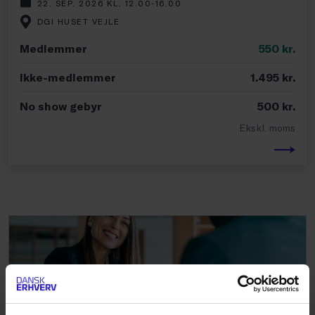
22. SEP. 2026 KL. 12.00-16.00
DGI HUSET VEJLE
Medlemmer
550
kr.
Ikke-medlemmer
1.495
kr.
No show gebyr
500
kr.
Ekskl. moms