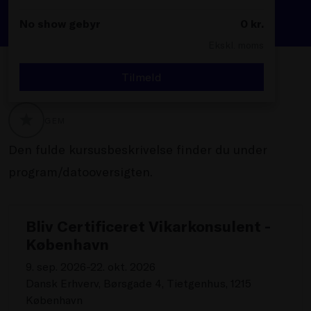
No show gebyr
0
kr.
Ekskl. moms
Tilmeld
GEM
GLOBALLABELS::FAVORITE
Den fulde kursusbeskrivelse finder du under
program/datooversigten.
Bliv Certificeret Vikarkonsulent -
København
9. sep. 2026-22. okt. 2026
Dansk Erhverv, Børsgade 4, Tietgenhus, 1215
København