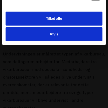
GLEMT PASSWORD
anden ansættelsesretlig regulering og regler med
særlig relevans for vikarer, der arbejder gennem
Tillad alle
vikarbureauer. Det kan være
personalekonsulenter, rekrutteringsmedarbejdere,
Afvis
sælgere, bogholdere mm.
Undervisningen er målrettet typen af vikarbureau,
som deltageren arbejder for. Medarbejdere fra
vikarbureauer med speciale i sundheds- og
omsorgssektoren vil således blive undervist i
overenskomster, der er relevante for dette
område, mens medarbejdere fra øvrige typer
vikarbureauer vil blive undervist i andre
overenskomster.