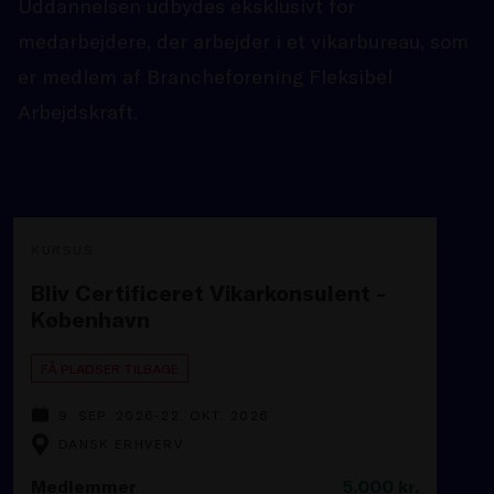
Uddannelsen udbydes eksklusivt for
medarbejdere, der arbejder i et vikarbureau, som
er medlem af Brancheforening Fleksibel
Arbejdskraft.
KURSUS
Bliv Certificeret Vikarkonsulent -
København
FÅ PLADSER TILBAGE
9. SEP. 2026-22. OKT. 2026
DANSK ERHVERV
Medlemmer
5.000
kr.