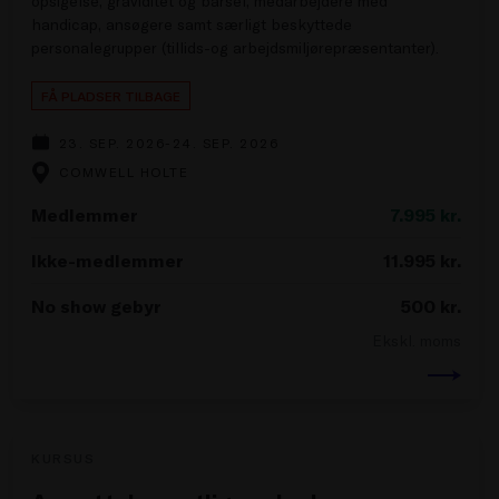
opsigelse, graviditet og barsel, medarbejdere med
handicap, ansøgere samt særligt beskyttede
personalegrupper (tillids-og arbejdsmiljørepræsentanter).
FÅ PLADSER TILBAGE
23. SEP. 2026-24. SEP. 2026
COMWELL HOLTE
Medlemmer
7.995
kr.
Ikke-medlemmer
11.995
kr.
No show gebyr
500
kr.
Ekskl. moms
KURSUS