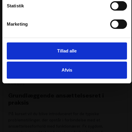
9. SEP. 2026 KL. 12.00-16.00
Statistik
BØRSEN, SLOTSHOLMSGADE 1, 1217 KØBENHAVN K
LOG IND
Medlemmer
550
kr.
Marketing
Ikke-medlemmer
1.495
kr.
GLEMT PASSWORD
No show gebyr
500
kr.
Tillad alle
Ekskl. moms
Afvis
KURSUS
Grundlæggende ansættelsesret i
praksis
På kurset vil du blive introduceret for de typiske
problemstillinger, der opstår i forbindelse med et
ansættelsesforhold med funktionærer. Fx sygdom,