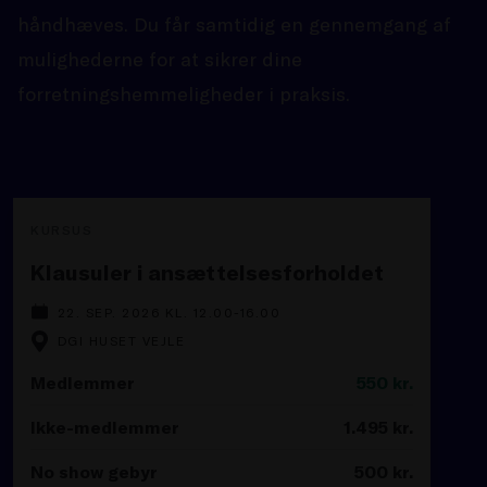
håndhæves. Du får samtidig en gennemgang af
mulighederne for at sikrer dine
forretningshemmeligheder i praksis.
KURSUS
Klausuler i ansættelsesforholdet
22. SEP. 2026 KL. 12.00-16.00
DGI HUSET VEJLE
Medlemmer
550
kr.
Ikke-medlemmer
1.495
kr.
No show gebyr
500
kr.