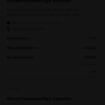
Ansættelsesretlige nyheder
Bliv opdateret på de seneste nyheder inden for
ansættelsesretten på en hurtig og effektiv måde.
18. NOV. 2026 KL. 10.00-13.30
MUNKEBJERG HOTEL
Medlemmer
0
kr.
Ikke-medlemmer
1.495
kr.
No show gebyr
500
kr.
Ekskl. moms
KURSUS
Ansættelsesretlige nyheder