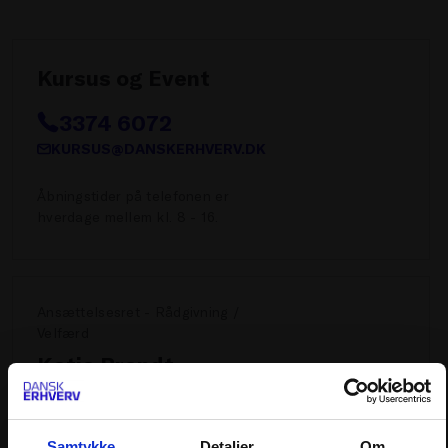
Kursus og Event
3374 6072
KURSUS@DANSKERHVERV.DK
Åbningstider på telefonen er
hverdage mellem kl. 8 - 16.
Ansættelsesret - Rådgivning /
Velfærd
Katja Brandt
Personalejuridisk chef, Advokat
(L)
Samtykke
Detaljer
Om