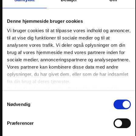
2096 3324
3374 6656
KBR@DANSKERHVERV.DK
Denne hjemmeside bruger cookies
Vi bruger cookies til at tilpasse vores indhold og annoncer,
Log ind
til at vise dig funktioner til sociale medier og til at
RELATEREDE
analysere vores trafik. Vi deler også oplysninger om din
Endnu ikke bruger?
Opret dig
brug af vores hjemmeside med vores partnere inden for
sociale medier, annonceringspartnere og analysepartnere.
Bemærk at oprettelse af brugerprofil ikke kræver
KURSUS
medlemskab hos Dansk Erhverv.
Vores partnere kan kombinere disse data med andre
oplysninger, du har givet dem, eller som de har indsamlet
Klausuler i ansættelsesforholdet
E-mail
fra din brug af deres tjenester.
Få styr på, hvordan du effektivt beskytter din virksomhed
Du kan til enhver tid ændre eller trække dit samtykke
mod konkurrence og kundetab, når medarbejdere skifter
tilbage ved at trykke på det runde ikon nederst i venstre
Samtykkevalg
job. På kurset får du et klart overblik over reglerne i
hjørne på websitet.
Adgangskode
Nødvendig
klausulloven – og hvornår dine klausuler faktisk er gyldige
Læs cookiepolitik
og kan håndhæves. Du får samtidig en gennemgang af
mulighederne for at sikrer dine forretningshemmeligheder i
Præferencer
praksis.
Husk mig