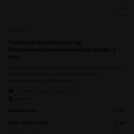
WEBINAR
Hoteloverenskomsten og
Restaurantoverenskomsten: Modul 3 -
Løn
Få indsigt i minimalløn, personlig løn og løntillæg mv. Vi giver
dig en klar forståelse af de forskellige løndele i
overenskomsten, herunder pension.
23. SEP. 2026 KL. 10.00-11.00
ONLINE
Medlemmer
0
kr.
Ikke-medlemmer
0
kr.