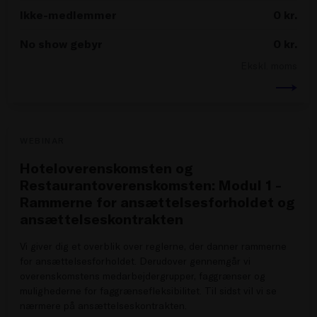
Ikke-medlemmer
0
kr.
No show gebyr
0
kr.
Ekskl. moms
WEBINAR
Hoteloverenskomsten og
Restaurantoverenskomsten: Modul 1 -
Rammerne for ansættelsesforholdet og
ansættelseskontrakten
Vi giver dig et overblik over reglerne, der danner rammerne
for ansættelsesforholdet. Derudover gennemgår vi
overenskomstens medarbejdergrupper, faggrænser og
mulighederne for faggrænsefleksibilitet. Til sidst vil vi se
nærmere på ansættelseskontrakten.