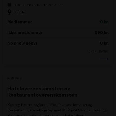
8. SEP. 2026 KL. 10.00-11.00
ONLINE
Medlemmer
0
kr.
Ikke-medlemmer
990
kr.
No show gebyr
0
kr.
Ekskl. moms
KURSUS
Hoteloverenskomsten og
Restaurantoverenskomsten
Kom og hør om reglerne i Hoteloverenskomsten og
Restaurantoverenskomsten med 3F Privat Service, Hotel og
Restauration, så du bliver i stand til at navigere i