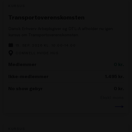
KURSUS
Transportoverenskomsten
Dansk Erhverv Arbejdsgiver og DTL-A afholder nu igen
kursus om Transportoverenskomsten.
15. SEP. 2026 KL. 10.00-14.00
COMWELL HVIDE HUS
Medlemmer
0
kr.
Ikke-medlemmer
1.495
kr.
No show gebyr
0
kr.
Ekskl. moms
KURSUS