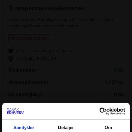
Transportoverenskomsten
Dansk Erhverv Arbejdsgiver og DTL-A afholder nu igen
kursus om Transportoverenskomsten.
FÅ PLADSER TILBAGE
8. SEP. 2026 KL. 10.00-14.00
COMWELL ROSKILDE
Medlemmer
0
kr.
Ikke-medlemmer
1.495
kr.
No show gebyr
0
kr.
Ekskl. moms
Samtykke
Detaljer
Om