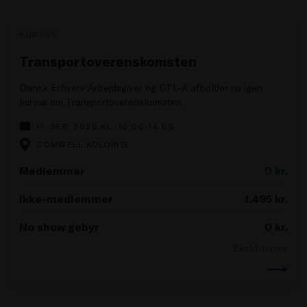
KURSUS
Transportoverenskomsten
Dansk Erhverv Arbejdsgiver og DTL-A afholder nu igen
kursus om Transportoverenskomsten.
17. SEP. 2026 KL. 10.00-14.00
COMWELL KOLDING
Medlemmer
0
kr.
Ikke-medlemmer
1.495
kr.
No show gebyr
0
kr.
Ekskl. moms