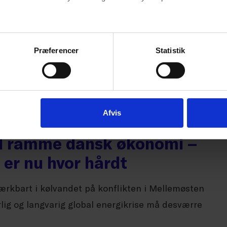
i og bogført værdi
bogførte værdier i stedet for markedsværdier
Præferencer
Statistik
m den gyldne løsning, så man ikke rammer
 marke...
Afvis
vil ramme dansk økonomi –
er nu hvor hårdt
ærkbart i kølvandet på konflikten i Mellemøsten
rlig og langvarig global energikrise må desværre