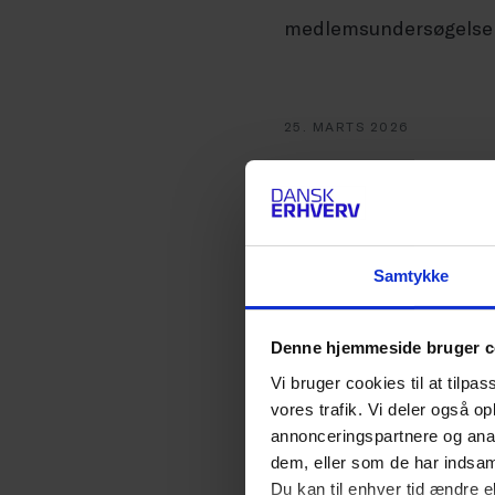
medlemsundersøgelse .
25. MARTS 2026
Selskabsskat
medarbejder
Det går bedre med de o
Samtykke
finansielle nettoformue
gange blev o...
Denne hjemmeside bruger c
Vi bruger cookies til at tilpas
vores trafik. Vi deler også 
annonceringspartnere og anal
23. MARTS 2026
dem, eller som de har indsaml
Stor variati
Du kan til enhver tid ændre e