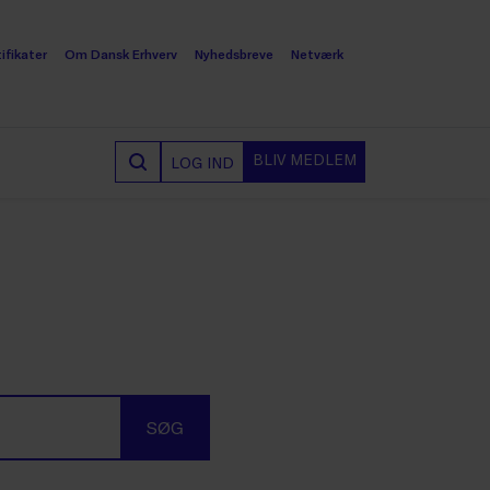
ifikater
Om Dansk Erhverv
Nyhedsbreve
Netværk
BLIV MEDLEM
LOG IND
SØG