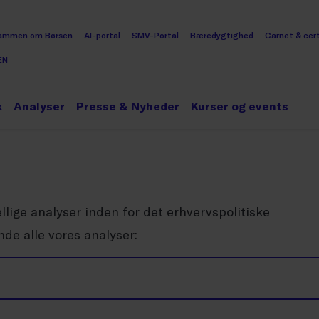
ammen om Børsen
AI-portal
SMV-Portal
Bæredygtighed
Carnet & cert
EN
k
Analyser
Presse & Nyheder
Kurser og events
lige analyser inden for det erhvervspolitiske
de alle vores analyser: