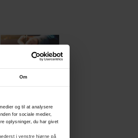
Om
 medier og til at analysere
nden for sociale medier,
e oplysninger, du har givet
nederst i venstre hjørne på