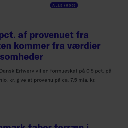
ALLE (605)
ct. af provenuet fra
en kommer fra værdier
rksomheder
 Dansk Erhverv vil en formueskat på 0,5 pct. på
o. kr. give et provenu på ca. 7,5 mia. kr.
nmark taber terræn i