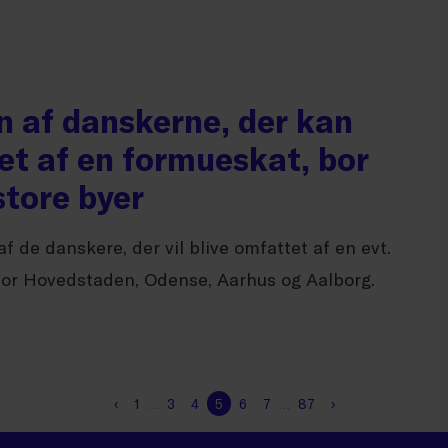
n af danskerne, der kan
et af en formueskat, bor
store byer
af de danskere, der vil blive omfattet af en evt.
for Hovedstaden, Odense, Aarhus og Aalborg.
‹
1
…
3
4
5
6
7
…
87
›