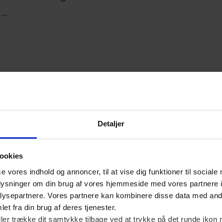
..
, internationale
e og seniorer øger råderum
ffentlige finanser end ventet. Den offentlige
Detaljer
 er stor, og det finanspolitiske råderum er af flere
ookies
se vores indhold og annoncer, til at vise dig funktioner til sociale
oplysninger om din brug af vores hjemmeside med vores partnere i
ysepartnere. Vores partnere kan kombinere disse data med andr
et fra din brug af deres tjenester.
on i forholdet mellem
ller trække dit samtykke tilbage ved at trykke på det runde ikon 