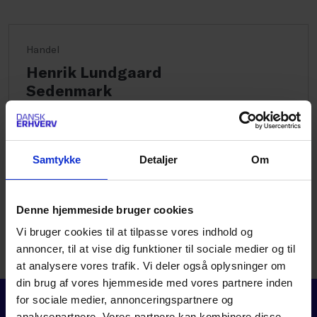
Handel
Henrik Lundgaard
Sedenmark
Fagchef for betalinger og
detailhandelssikkerhed
4091 6949
Samtykke
Detaljer
Om
3374 6597
HLS@DANSKERHVERV.DK
Denne hjemmeside bruger cookies
MEDARBEJDERPROFIL
Vi bruger cookies til at tilpasse vores indhold og
annoncer, til at vise dig funktioner til sociale medier og til
at analysere vores trafik. Vi deler også oplysninger om
din brug af vores hjemmeside med vores partnere inden
for sociale medier, annonceringspartnere og
analysepartnere. Vores partnere kan kombinere disse