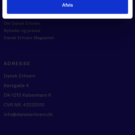
Velkommen til mulighedernes tid
Afvis
Brancheforeninger
Carnet og certifikat
Om Dansk Erhverv
Nyheder og presse
Dansk Erhverv Magasinet
ADRESSE
Dansk Erhverv
Børsgade 4
DK-1215 København K
CVR NR. 43232010
info@danskerhverv.dk