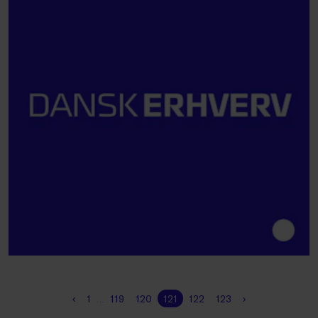
‹
1
…
119
120
121
122
123
›