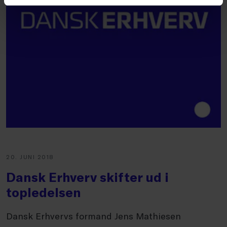
20. JUNI 2018
Dansk Erhverv skifter ud i
topledelsen
Dansk Erhvervs formand Jens Mathiesen