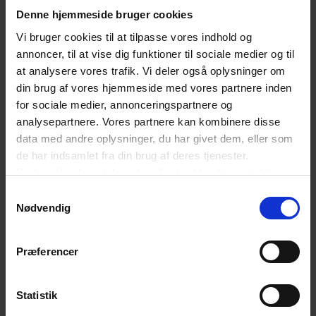
Denne hjemmeside bruger cookies
Vi bruger cookies til at tilpasse vores indhold og
annoncer, til at vise dig funktioner til sociale medier og til
at analysere vores trafik. Vi deler også oplysninger om
din brug af vores hjemmeside med vores partnere inden
for sociale medier, annonceringspartnere og
analysepartnere. Vores partnere kan kombinere disse
data med andre oplysninger, du har givet dem, eller som
de har indsamlet fra din brug af deres tjenester.
Du kan til enhver tid ændre eller trække dit samtykke
tilbage ved at trykke på det runde ikon nederst i venstre
Samtykkevalg
hjørne på websitet.
Nødvendig
Læs cookiepolitik
Præferencer
Statistik
19. JANUAR 2026