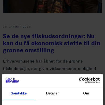
26. JANUAR 2026
Se de nye tilskudsordninger: Nu
kan du få økonomisk støtte til din
grønne omstilling
Erhvervshusene har åbnet for de grønne
tilskudspuljer, der giver virksomheder mulighed
for at søge økonomisk støtte til den grønne
omstilling. Se mere om pu...
Samtykke
Detaljer
Om