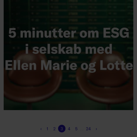
‹
1
2
3
4
5
…
24
›