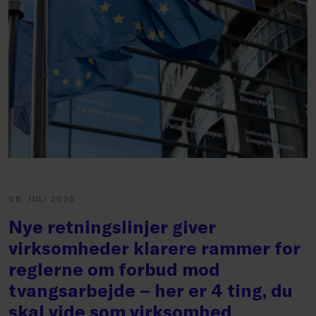
06. JULI 2026
Nye retningslinjer giver
virksomheder klarere rammer for
reglerne om forbud mod
tvangsarbejde – her er 4 ting, du
skal vide som virksomhed