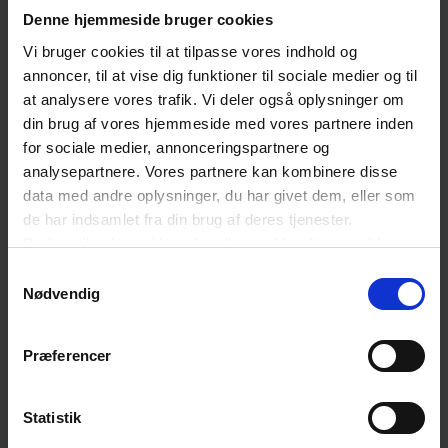
Denne hjemmeside bruger cookies
Vi bruger cookies til at tilpasse vores indhold og
annoncer, til at vise dig funktioner til sociale medier og til
at analysere vores trafik. Vi deler også oplysninger om
din brug af vores hjemmeside med vores partnere inden
for sociale medier, annonceringspartnere og
analysepartnere. Vores partnere kan kombinere disse
data med andre oplysninger, du har givet dem, eller som
de har indsamlet fra din brug af deres tjenester.
Du kan til enhver tid ændre eller trække dit samtykke
tilbage ved at trykke på det runde ikon nederst i venstre
Samtykkevalg
hjørne på websitet.
Nødvendig
Læs cookiepolitik
Præferencer
Statistik