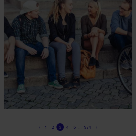
‹
1
2
3
4
5
…
974
›