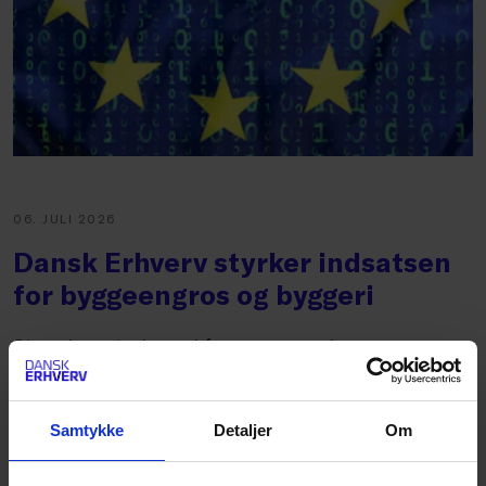
06. JULI 2026
Dansk Erhverv styrker indsatsen
for byggeengros og byggeri
Store investeringer i forsvar, energi,
klimatilpasning og byudvikling kommer til at
præge Danmark i de kommende år. Samtidig står
Samtykke
Detaljer
Om
bygge- og anlægsbranchen o...