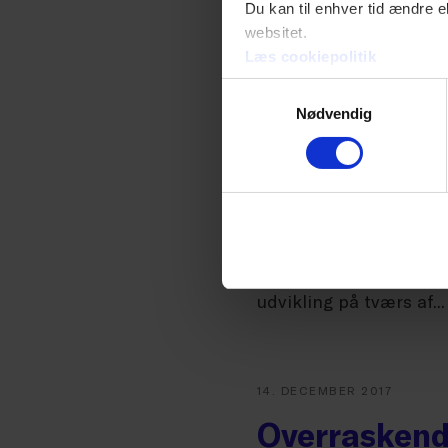
Du kan til enhver tid ændre e
speederen via...
websitet.
Læs cookiepolitik
Samtykkevalg
15. DECEMBER 2017
Nødvendig
BNP vækst i 
forskelle.
Danmarks Statistik har
2016. Dermed kan vi s
udvikling på tværs af...
14. DECEMBER 2017
Overraskend