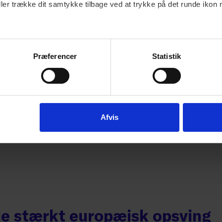
ller trække dit samtykke tilbage ved at trykke på det runde ikon 
Præferencer
Statistik
hele landet - men store
 offentliggjort det regionale nationalregnskab for
Afvis
ige noget mere sikkert om den økonomiske
e stærkt europæisk opsving