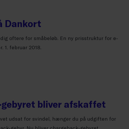
å Dankort
ig oftere for småbeløb. En ny prisstruktur for e-
. 1. februar 2018.
ebyret bliver afskaffet
vet udsat for svindel, hænger du på udgiften for
back-gebyr. Nu bliver chargeback-gebyret