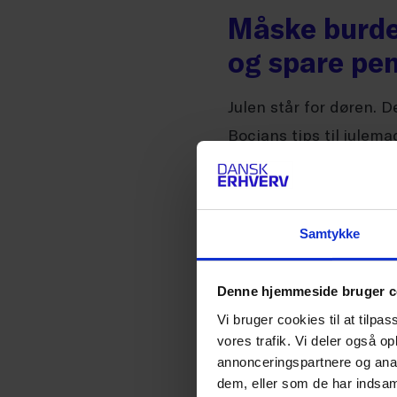
Måske burde 
og spare pe
Julen står for døren. 
Bocians tips til julema
Samtykke
15. DECEMBER 2017
Måltal skal 
Denne hjemmeside bruger c
konkurrenc
Vi bruger cookies til at tilpas
vores trafik. Vi deler også 
En redegørelse fra Erh
annonceringspartnere og anal
offentlige opgaver i ud
dem, eller som de har indsaml