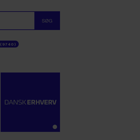
SØG
 (9740)