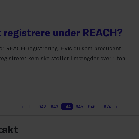
at registrere under REACH?
or REACH-registrering. Hvis du som producent
registreret kemiske stoffer i mængder over 1 ton
‹
1
…
942
943
944
945
946
…
974
›
takt