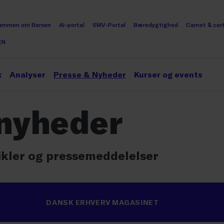
ammen om Børsen
AI-portal
SMV-Portal
Bæredygtighed
Carnet & cert
EN
k
Analyser
Presse & Nyheder
Kurser og events
 nyheder
tikler og pressemeddelelser
DANSK ERHVERV MAGASINET