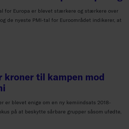
l for Europa er blevet stærkere og stærkere over
g de nyeste PMI-tal for Euroområdet indikerer, at
r kroner til kampen mod
mi
ier er blevet enige om en ny kemiindsats 2018-
fokus på at beskytte sårbare grupper såsom ufødte,