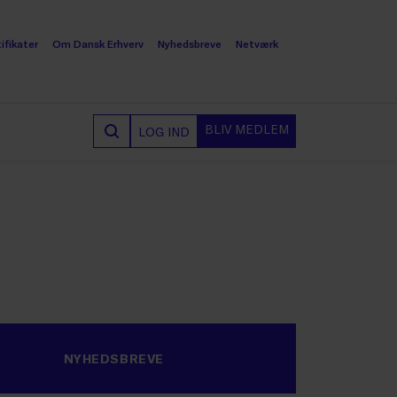
ifikater
Om Dansk Erhverv
Nyhedsbreve
Netværk
BLIV MEDLEM
LOG IND
NYHEDSBREVE