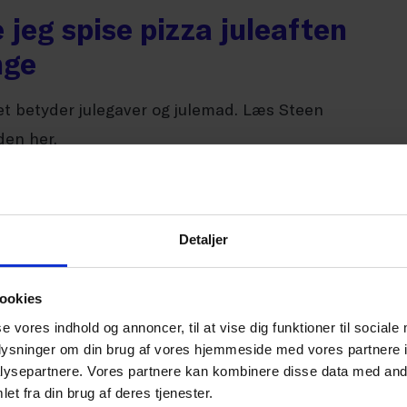
jeg spise pizza juleaften
nge
Det betyder julegaver og julemad. Læs Steen
den her.
Detaljer
sætte turbo på
ookies
en
se vores indhold og annoncer, til at vise dig funktioner til sociale
oplysninger om din brug af vores hjemmeside med vores partnere i
vervsministeriet viser, at udviklingen med at få
ysepartnere. Vores partnere kan kombinere disse data med andr
bud stort set er gået i stå. Der skal trykkes på
et fra din brug af deres tjenester.