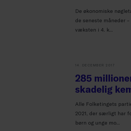
De økonomiske nøgleta
de seneste måneder – o
væksten i 4. k...
14. DECEMBER 2017
285 millione
skadelig ke
Alle Folketingets part
2021, der særligt har 
børn og unge mo...