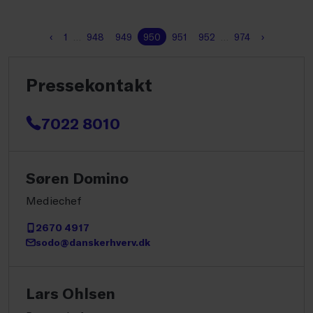
‹
1
…
948
949
950
951
952
…
974
›
Pressekontakt
7022 8010
Søren Domino
Mediechef
2670 4917
sodo@danskerhverv.dk
Lars Ohlsen