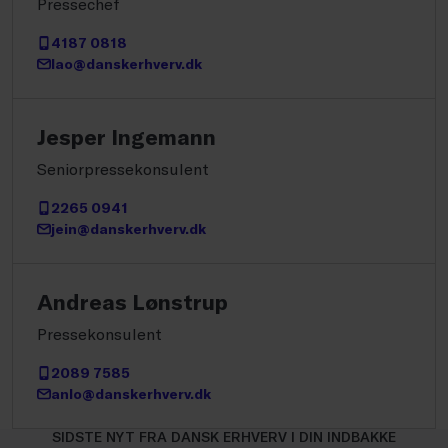
Pressechef
4187 0818
lao@danskerhverv.dk
Jesper Ingemann
Seniorpressekonsulent
2265 0941
jein@danskerhverv.dk
Andreas Lønstrup
Pressekonsulent
2089 7585
anlo@danskerhverv.dk
SIDSTE NYT FRA DANSK ERHVERV I DIN INDBAKKE