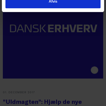
Afvis
01. DECEMBER 2017
"Uldmagten": Hjælp de nye