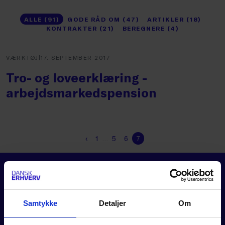
ALLE (91)
GODE RÅD OM (47)
ARTIKLER (18)
KONTRAKTER (21)
BEREGNERE (4)
VÆRKTØJ
|
17. SEPTEMBER 2017
Tro- og loveerklæring -
arbejdsmarkedspension
‹
1
…
5
6
7
Samtykke
Detaljer
Om