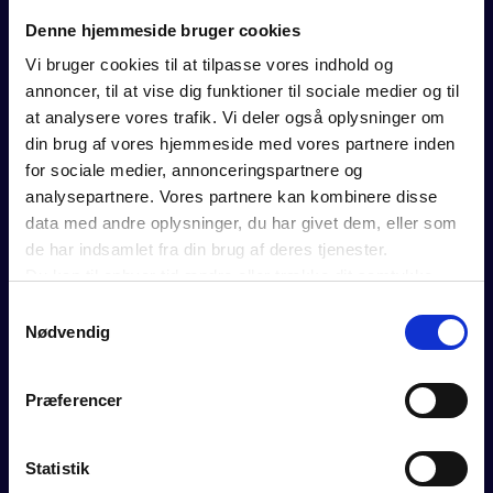
FOR MEDLEMMER
Denne hjemmeside bruger cookies
Vi bruger cookies til at tilpasse vores indhold og
Rådgivning
annoncer, til at vise dig funktioner til sociale medier og til
Værktøjer
at analysere vores trafik. Vi deler også oplysninger om
Kurser og events
din brug af vores hjemmeside med vores partnere inden
Politik
for sociale medier, annonceringspartnere og
Analyser
analysepartnere. Vores partnere kan kombinere disse
Se vores webinarer
data med andre oplysninger, du har givet dem, eller som
Medlemsfordele
de har indsamlet fra din brug af deres tjenester.
Du kan til enhver tid ændre eller trække dit samtykke
tilbage ved at trykke på det runde ikon nederst i venstre
Samtykkevalg
OM DANSK ERHVERV
hjørne på websitet.
Nødvendig
Læs cookiepolitik
BLIV MEDLEM
Velkommen til mulighedernes tid
Præferencer
Brancheforeninger
Carnet og certifikat
Statistik
Om Dansk Erhverv