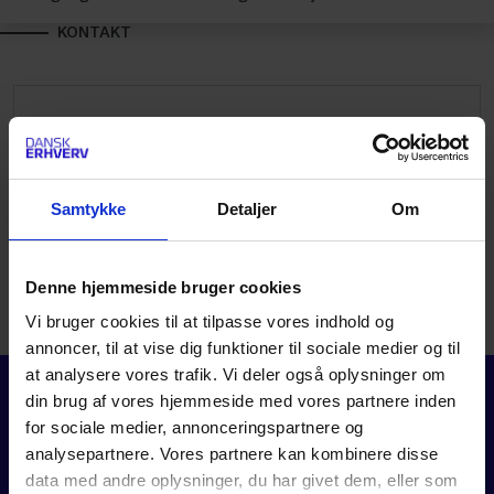
KONTAKT
Kontakt
33746189
MEDLEMSRABATTER@DANSKERHVERV.DK
Samtykke
Detaljer
Om
Kontakt os om yderligere
information om medlemsrabatter
Denne hjemmeside bruger cookies
Vi bruger cookies til at tilpasse vores indhold og
annoncer, til at vise dig funktioner til sociale medier og til
at analysere vores trafik. Vi deler også oplysninger om
din brug af vores hjemmeside med vores partnere inden
for sociale medier, annonceringspartnere og
analysepartnere. Vores partnere kan kombinere disse
data med andre oplysninger, du har givet dem, eller som