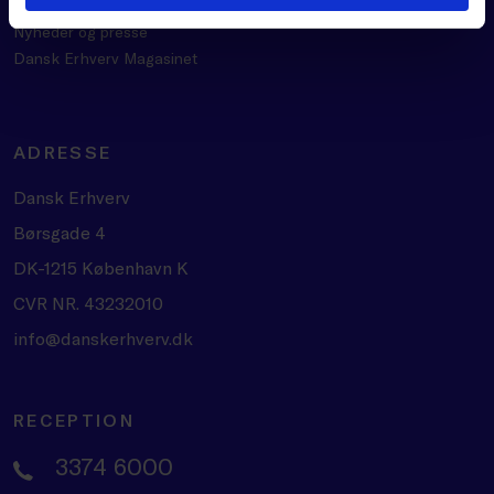
Om Dansk Erhverv
Nyheder og presse
Dansk Erhverv Magasinet
ADRESSE
Dansk Erhverv
Børsgade 4
DK-1215 København K
CVR NR. 43232010
info@danskerhverv.dk
RECEPTION
3374 6000