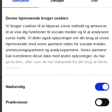
Samtykke
Detaljer
Om
Denne hjemmeside bruger cookies
Vi bruger cookies til at tilpasse vores indhold og annoncer,
til at vise dig funktioner til sociale medier og til at analysere
vores trafik. Vi deler også oplysninger om din brug af vores
hjemmeside med vores partnere inden for sociale medier,
annonceringspartnere og analysepartnere. Vores partnere
kan kombinere disse data med andre oplysninger, du har
givet dem, eller som de har indsamlet fra din brug af deres
tjenester.
Du kan til enhver tid ændre eller trække dit samtykke
DYBDEGÅENDE RÅDGIVNING
tilbage ved at trykke på det runde ikon nederst i venstre
Samtykkevalg
hjørne på websitet.
Vi hjælper dig i den daglige
Nødvendig
Læs cookiepolitik
virksomhedsdrift
Præferencer
Dansk Erhverv yder dybdegående rådgivning til