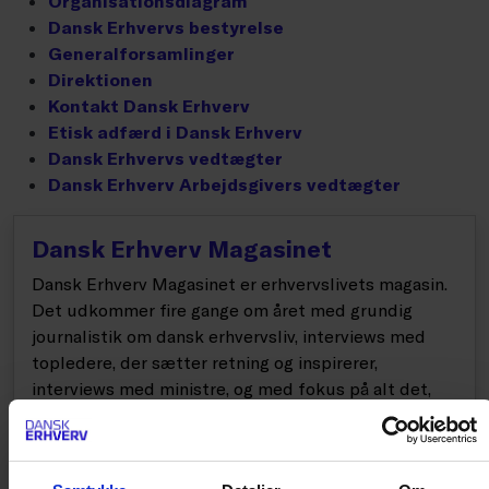
Organisationsdiagram
Dansk Erhvervs bestyrelse
Generalforsamlinger
Direktionen
Kontakt Dansk Erhverv
Etisk adfærd i Dansk Erhverv
Dansk Erhvervs vedtægter
Dansk Erhverv Arbejdsgivers vedtægter
Dansk Erhverv Magasinet
Dansk Erhverv Magasinet er erhvervslivets magasin.
Det udkommer fire gange om året med grundig
journalistik om dansk erhvervsliv, interviews med
topledere, der sætter retning og inspirerer,
interviews med ministre, og med fokus på alt det,
der skal gøre Danmark til verdens bedste land at
drive virksomhed i. Læs magasinet her