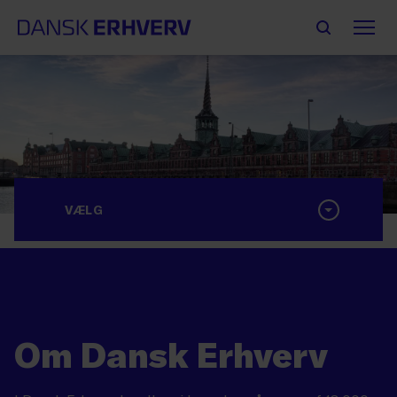
VÆLG
Om Dansk Erhverv