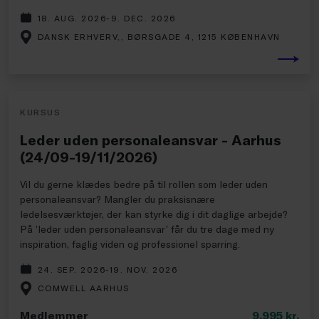
18. AUG. 2026-9. DEC. 2026
DANSK ERHVERV,, BØRSGADE 4, 1215 KØBENHAVN
KURSUS
Leder uden personaleansvar - Aarhus
(24/09-19/11/2026)
Vil du gerne klædes bedre på til rollen som leder uden
personaleansvar? Mangler du praksisnære
ledelsesværktøjer, der kan styrke dig i dit daglige arbejde?
På ’leder uden personaleansvar’ får du tre dage med ny
inspiration, faglig viden og professionel sparring.
24. SEP. 2026-19. NOV. 2026
COMWELL AARHUS
Medlemmer
9.995
kr.