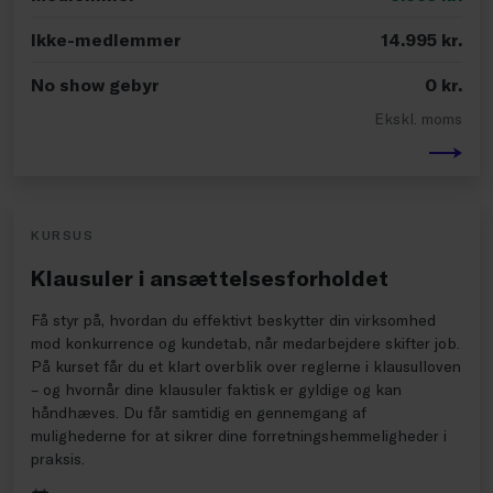
Ikke-medlemmer
14.995
kr.
No show gebyr
0
kr.
Ekskl. moms
KURSUS
Klausuler i ansættelsesforholdet
Få styr på, hvordan du effektivt beskytter din virksomhed
mod konkurrence og kundetab, når medarbejdere skifter job.
På kurset får du et klart overblik over reglerne i klausulloven
– og hvornår dine klausuler faktisk er gyldige og kan
håndhæves. Du får samtidig en gennemgang af
mulighederne for at sikrer dine forretningshemmeligheder i
praksis.