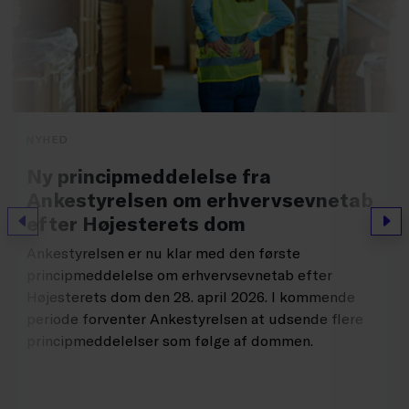
NYHED
Ny principmeddelelse fra
Ankestyrelsen om erhvervsevnetab
efter Højesterets dom
Forrige
Næs
Ankestyrelsen er nu klar med den første
principmeddelelse om erhvervsevnetab efter
Højesterets dom den 28. april 2026. I kommende
periode forventer Ankestyrelsen at udsende flere
principmeddelelser som følge af dommen.