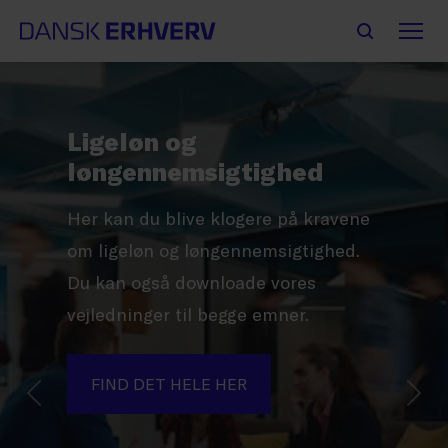
Ligeløn og
løngennemsigtighed
Her kan du blive klogere på kravene
om ligeløn og løngennemsigtighed.
Du kan også downloade vores
vejledninger til begge emner.
FIND DET HELE HER
Forrige
Næs