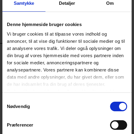
Samtykke
Detaljer
Om
Denne hjemmeside bruger cookies
Vi bruger cookies til at tilpasse vores indhold og
annoncer, til at vise dig funktioner til sociale medier og til
at analysere vores trafik. Vi deler også oplysninger om
Bliv medlem af Dansk
din brug af vores hjemmeside med vores partnere inden
Erhverv
for sociale medier, annonceringspartnere og
analysepartnere. Vores partnere kan kombinere disse
data med andre oplysninger, du har givet dem, eller som
Bliv medlem af Dansk Erhverv og få glæde af alle
de har indsamlet fra din brug af deres tjenester.
medlemsfordelene. Vi tilbyder tre typer af
Du kan til enhver tid ændre eller trække dit samtykke
medlemskab: Basis, Fullservice og Arbejdsgiver.
tilbage ved at trykke på det runde ikon nederst i venstre
Samtykkevalg
hjørne på websitet.
Nødvendig
Læs cookiepolitik
BLIV MEDLEM
Præferencer