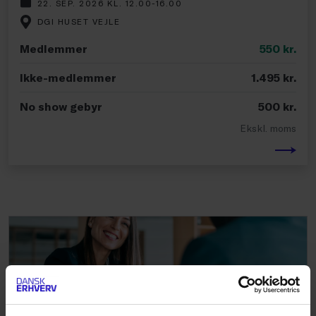
22. SEP. 2026 KL. 12.00-16.00
DGI HUSET VEJLE
Medlemmer
550
kr.
Ikke-medlemmer
1.495
kr.
No show gebyr
500
kr.
Ekskl. moms