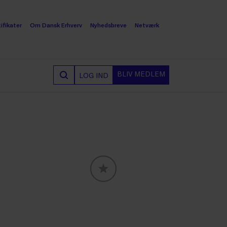
ifikater
Om Dansk Erhverv
Nyhedsbreve
Netværk
BLIV MEDLEM
LOG IND
GLOBALLABELS::FAVORITE