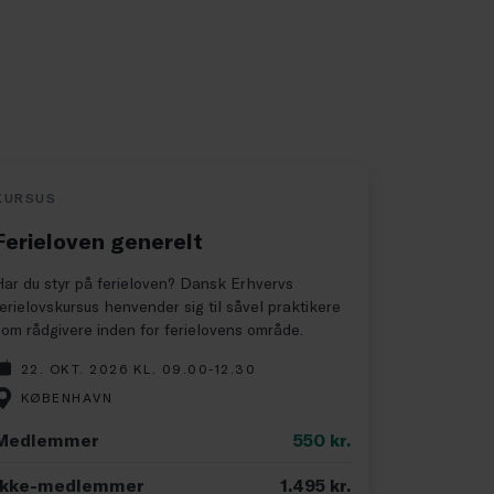
KURSUS
Ferieloven generelt
Har du styr på ferieloven? Dansk Erhvervs
ferielovskursus henvender sig til såvel praktikere
som rådgivere inden for ferielovens område.
22. OKT. 2026 KL. 09.00-12.30
KØBENHAVN
Medlemmer
550
kr.
Ikke-medlemmer
1.495
kr.