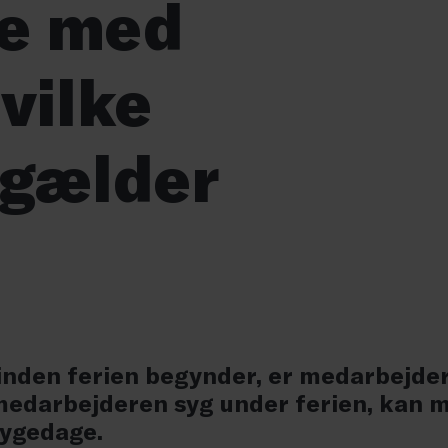
se med
hvilke
 gælder
inden ferien begynder, er medarbejdere
 medarbejderen syg under ferien, kan m
sygedage.