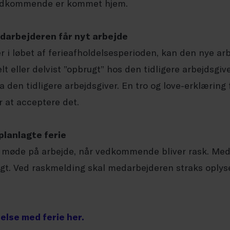
l vedkommende er kommet hjem.
darbejderen får nyt arbejde
r i løbet af ferieafholdelsesperioden, kan den nye a
 eller delvist ”opbrugt” hos den tidligere arbejdsgiv
 den tidligere arbejdsgiver. En tro og love-erklæring 
 at acceptere det.
planlagte ferie
møde på arbejde, når vedkommende bliver rask. Med
agt. Ved raskmelding skal medarbejderen straks oplys
else med ferie her.