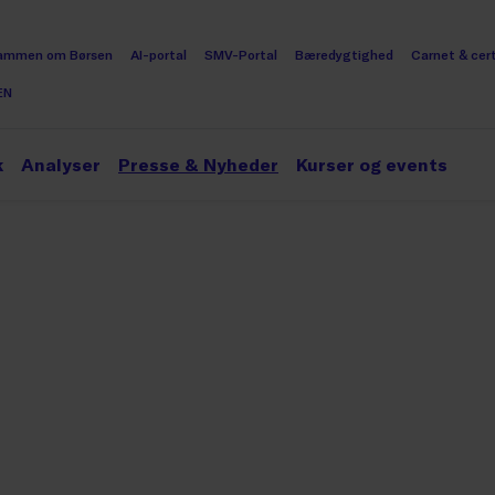
ammen om Børsen
AI-portal
SMV-Portal
Bæredygtighed
Carnet & cert
EN
k
Analyser
Presse & Nyheder
Kurser og events