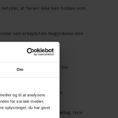
 betyder, at ferien ikke kan holdes som
egynder ved arbejdstids begyndelse den
rstatningsferie. Der er dog tre
Om
 i hvert ferieår betragtes som
 medier og til at analysere
nden for sociale medier,
e oplysninger, du har givet
 ske sygemelding på 1. sygedag. Hvis