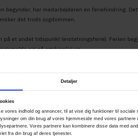
ien begynder, har medarbejderen en feriehindring. Det
 ønsker det trods sygdommen.
en på et andet tidspunkt (erstatningsferie). Ferien b
sygemelde sig på sædvanlig vis.
n
 ferien er påbegyndt, kan medarbejderen have ret til e
Detaljer
:
ookies
fra den 6. sygedag under ferie. De første fem sygedage
se vores indhold og annoncer, til at vise dig funktioner til sociale
n risiko.
oplysninger om din brug af vores hjemmeside med vores partnere i
ysepartnere. Vores partnere kan kombinere disse data med andr
mhedens regler om anmeldelse af sygdom, og der skal
et fra din brug af deres tjenester.