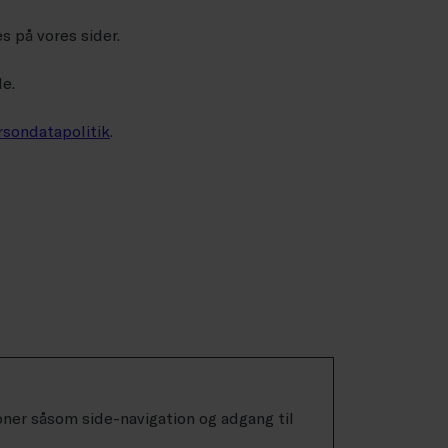
s på vores sider.
e.
rsondatapolitik
.
er såsom side-navigation og adgang til