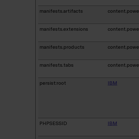
manifests.artifacts
content.pow
manifests.extensions
content.pow
manifests.products
content.pow
manifests.tabs
content.pow
persist:root
IBM
PHPSESSID
IBM