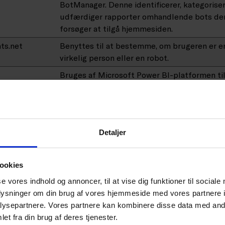
BotManager. Denne identificerer, kategorise
udfærdiger rapporter omhandlende bots de
forsøger at tilgå hjemmesiden.
hts.net
Benyttes til at bestemme, om brugeren er e
virkelig person eller en robot.
Bruges af Microsoft Power BI-platformen til
vise grafik på hjemmesiden.
Benyttes af hjemmesiden i sammenhæng m
"AI_sentBuffer"-cookien til data-server-up
(Azure). Disse cookies tillader hjemmesiden 
Detaljer
hindre unødige data-server-opdateringer.
Benyttes af hjemmesiden i sammenhæng m
ookies
"AI_buffer"-cookien til data-server-updates
(Azure). Disse cookies tillader hjemmesiden 
se vores indhold og annoncer, til at vise dig funktioner til sociale
hindre unødige data-server-opdateringer.
oplysninger om din brug af vores hjemmeside med vores partnere i
ysepartnere. Vores partnere kan kombinere disse data med andr
erapps.com
Bevarer brugertilstand på tværs af
et fra din brug af deres tjenester.
sideforespørgsler.