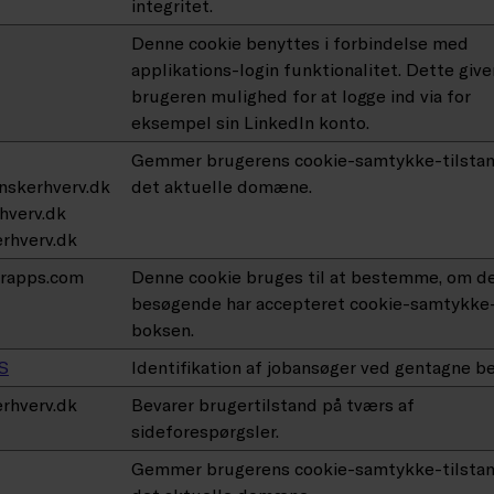
integritet.
Denne cookie benyttes i forbindelse med
applikations-login funktionalitet. Dette give
brugeren mulighed for at logge ind via for
eksempel sin LinkedIn konto.
Gemmer brugerens cookie-samtykke-tilstan
nskerhverv.dk
det aktuelle domæne.
hverv.dk
erhverv.dk
erapps.com
Denne cookie bruges til at bestemme, om d
besøgende har accepteret cookie-samtykke
boksen.
S
Identifikation af jobansøger ved gentagne b
erhverv.dk
Bevarer brugertilstand på tværs af
sideforespørgsler.
Gemmer brugerens cookie-samtykke-tilstan