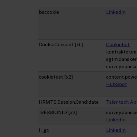
bscookie
LinkedIn
CookieConsent [x5]
Cookiebot
kontrakter.da
sgtm.dansker
survey.dansk
cookietest [x2]
content.pow
HubSpot
HRMTS.Session.Candidate
Talentech Ap
JSESSIONID [x2]
survey.dansk
LinkedIn
li_gc
LinkedIn