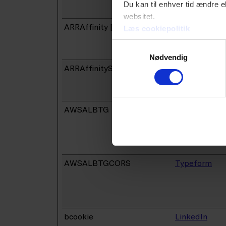
Du kan til enhver tid ændre e
Azure
websitet.
ARRAffinity [x5]
Microsoft
Læs cookiepolitik
kontrakter.da
Samtykkevalg
www.danskerh
Nødvendig
ARRAffinitySameSite [x5]
Microsoft
kontrakter.da
www.danskerh
AWSALBTG
Typeform
AWSALBTGCORS
Typeform
bcookie
LinkedIn