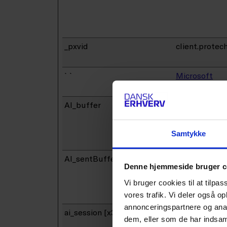
_pxvid
client.protec
``
Microsoft
AI_buffer
Azure
Samtykke
AI_sentBuffer
Azure
Denne hjemmeside bruger c
Vi bruger cookies til at tilpas
vores trafik. Vi deler også 
annonceringspartnere og anal
ai_session [x3]
content.pow
dem, eller som de har indsaml
r.nps.today