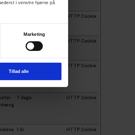
nederst i venstre hjørne på
siden
Session
HTTP Cookie
Marketing
siden
Session
HTTP Cookie
uster
7 dage
HTTP Cookie
Tillad alle
enhæng
uster
7 dage
HTTP Cookie
enhæng
sidens
1 år
HTTP Cookie