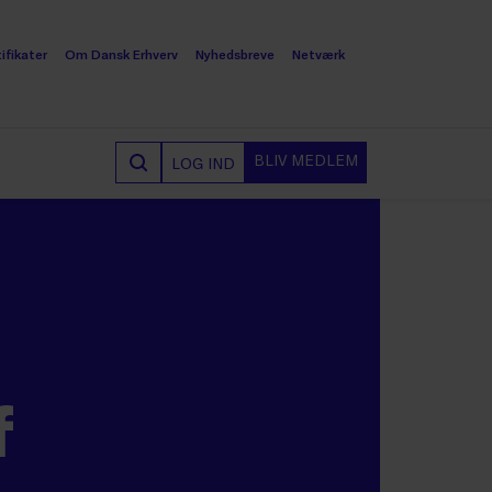
ifikater
Om Dansk Erhverv
Nyhedsbreve
Netværk
BLIV MEDLEM
LOG IND
f