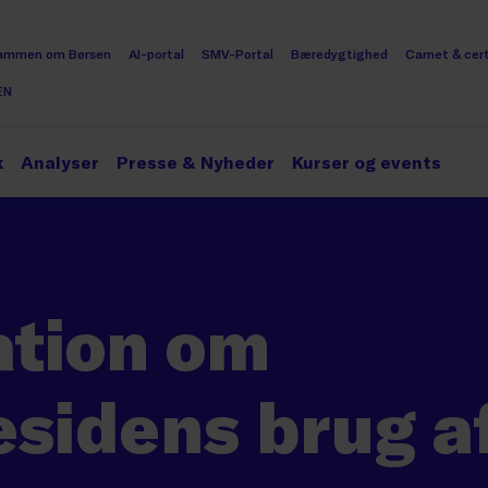
ammen om Børsen
AI-portal
SMV-Portal
Bæredygtighed
Carnet & cert
EN
k
Analyser
Presse & Nyheder
Kurser og events
ation om
sidens brug a