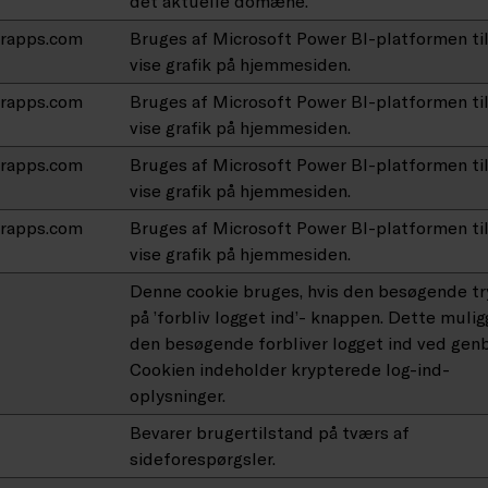
det aktuelle domæne.
erapps.com
Bruges af Microsoft Power BI-platformen til
vise grafik på hjemmesiden.
erapps.com
Bruges af Microsoft Power BI-platformen til
vise grafik på hjemmesiden.
erapps.com
Bruges af Microsoft Power BI-platformen til
vise grafik på hjemmesiden.
erapps.com
Bruges af Microsoft Power BI-platformen til
vise grafik på hjemmesiden.
Denne cookie bruges, hvis den besøgende tr
på ’forbliv logget ind’- knappen. Dette muligg
den besøgende forbliver logget ind ved gen
Cookien indeholder krypterede log-ind-
oplysninger.
Bevarer brugertilstand på tværs af
sideforespørgsler.