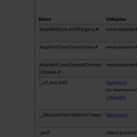
Navn
Udbyder
.AspNetCore.Antiforgery.#
www.danskerh
.AspNetCore.Correlation.#
www.danskerh
.AspNetCore.OpenIdConnec
www.danskerh
t.Nonce.#
__cf_bm [x8]
HubSpot
hs-banner.co
LinkedIn
__RequestVerificationToken
Microsoft
_px3
client.protec