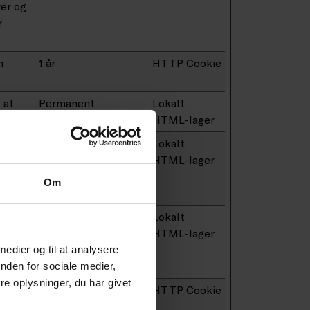
rer og
r
n
1 år
HTTP Cookie
 at
Permanent
Lokalt
HTML-lager
ed
Session
Lokalt
dates
HTML-lager
at
Om
ed
Session
Lokalt
HTML-lager
at
 medier og til at analysere
nden for sociale medier,
e oplysninger, du har givet
1 dag
HTTP Cookie