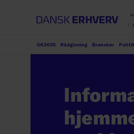
S
OK2025
Rådgivning
Brancher
Politi
Inform
hjemme