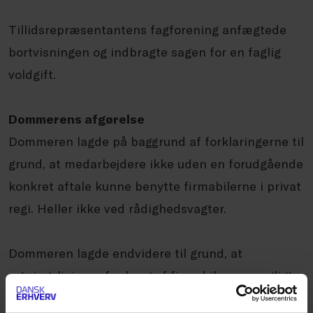
Tillidsrepræsentantens fagforening anfægtede
bortvisningen og indbragte sagen for en faglig
voldgift.
Dommerens afgørelse
Dommeren lagde på baggrund af forklaringerne til
grund, at medarbejdere ikke uden en forudgående
konkret aftale kunne benytte firmabilerne i privat
regi. Heller ikke ved rådighedsvagter.
Dommeren lagde endvidere til grund, at
retningslinjerne for brug af firmabiler var sagligt
begrundet og i øvrigt kendt for