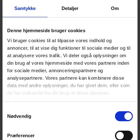
tillidsrepræsentanten, som selv havde været med
Samtykke
Detaljer
Om
til at forhandle dem. På baggrund heraf fandt
dommeren, at den private kørsel måtte anses for
Denne hjemmeside bruger cookies
en klar tilsidesættelse af retningslinjerne.
Vi bruger cookies til at tilpasse vores indhold og
annoncer, til at vise dig funktioner til sociale medier og til
Efter en samlet vurdering fandt dommeren dog, at
at analysere vores trafik. Vi deler også oplysninger om
overtrædelsen ikke var så grov, at den kunne
din brug af vores hjemmeside med vores partnere inden
for sociale medier, annonceringspartnere og
begrunde en bortvisning. Dommeren lagde vægt
analysepartnere. Vores partnere kan kombinere disse
på, at tillidsrepræsentanten havde været i
data med andre oplysninger, du har givet dem, eller som
virksomheden i over 20 år uden nogen advarsler
de har indsamlet fra din brug af deres tjenester.
Du kan til enhver tid ændre eller trække dit samtykke
for brud på retningslinjer. Dommeren fandt dog,
tilbage ved at trykke på det runde ikon nederst i venstre
Samtykkevalg
at overtrædelsen udgjorde tvingende årsager til at
hjørne på websitet.
Nødvendig
opsige tillidsrepræsentanten med sædvanligt
Læs cookiepolitik
opsigelsesvarsel.
Præferencer