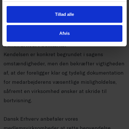
forholdene ikke kunne berettige til en bortvisning,
Tillad alle
men at medarbejderen ikke havde krav på en
godtgørelse for usaglig opsigelse.
Afvis
Dansk Erhverv bemærker
Kendelsen er konkret begrundet i sagens
omstændigheder, men den bekræfter vigtigheden
af, at der foreligger klar og tydelig dokumentation
for medarbejderens væsentlige misligholdelse,
såfremt en virksomhed ønsker at skride til
bortvisning.
Dansk Erhverv anbefaler vores
medlemsvirksomheder at rette henvendelse,