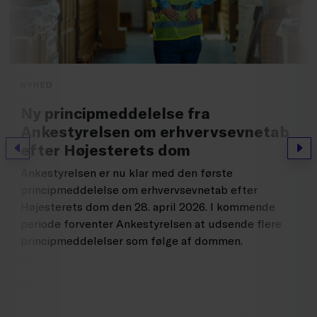
NYHED
Ny principmeddelelse fra
Ankestyrelsen om erhvervsevnetab
efter Højesterets dom
Forrige
Næs
Ankestyrelsen er nu klar med den første
principmeddelelse om erhvervsevnetab efter
Højesterets dom den 28. april 2026. I kommende
periode forventer Ankestyrelsen at udsende flere
principmeddelelser som følge af dommen.