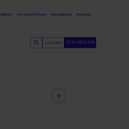
ifikater
Om Dansk Erhverv
Nyhedsbreve
Netværk
BLIV MEDLEM
LOG IND
GLOBALLABELS::FAVORITE