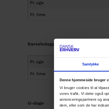
Pr. uge
Pr. time
Barselsdagpenge, træder først i kraft
Pr. uge
Samtykke
Pr. time
Denne hjemmeside bruger c
Vi bruger cookies til at tilpas
vores trafik. Vi deler også 
annonceringspartnere og anal
G-dage
dem, eller som de har indsaml