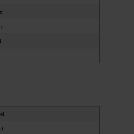
ed
ed
d
d
ed
ed