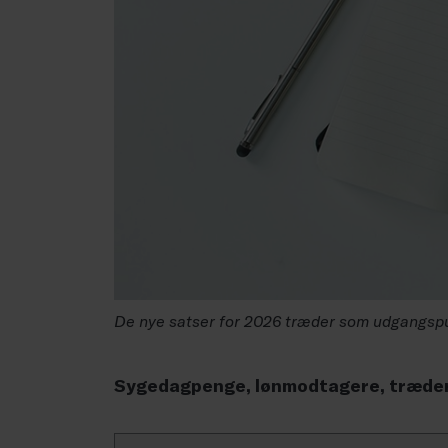
De nye satser for 2026 træder som udgangspun
Sygedagpenge, lønmodtagere, træder f