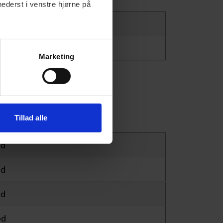
nederst i venstre hjørne på
Marketing
Tillad alle
ed
ed
ed
ed