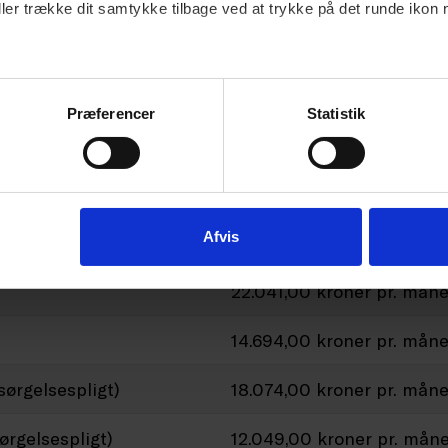
ller trække dit samtykke tilbage ved at trykke på det runde ikon 
1.017,00 kroner pr. dag
509,00 kroner pr. dag
Præferencer
Statistik
Afvis
22.041,00 kroner pr. mån
14.694,00 kroner pr. mån
sørgelsespligt)
18.074,00 kroner pr. mån
ørgelsespligt)
12.049,00 kroner pr. mån