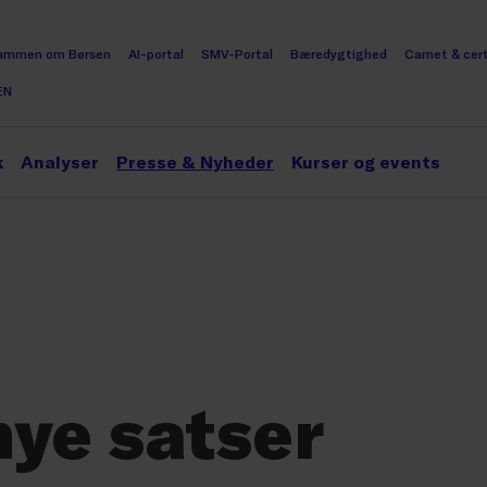
ammen om Børsen
AI-portal
SMV-Portal
Bæredygtighed
Carnet & cert
EN
k
Analyser
Presse & Nyheder
Kurser og events
nye satser