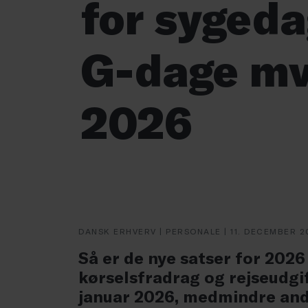
for syged
G-dage mv.
2026
DANSK ERHVERV | PERSONALE | 11. DECEMBER 2
Så er de nye satser for 202
kørselsfradrag og rejseudgi
januar 2026, medmindre ande