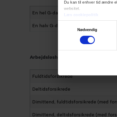
Du kan til enhver tid ændre e
websitet.
En hel G-dag
Læs cookiepolitik
Samtykkevalg
En halv G-dag
Nødvendig
Arbejdsløshedsdagpenge
Fuldtidsforsikrede
Deltidsforsikrede
Dimittend, fuldtidsforsikrede (med for
Dimittend, deltidsforsikrede (med fors