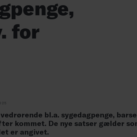
agpenge,
 for
025
6 vedrørende bl.a. sygedagpenge, bars
fter kommet. De nye satser gælder so
t er angivet.