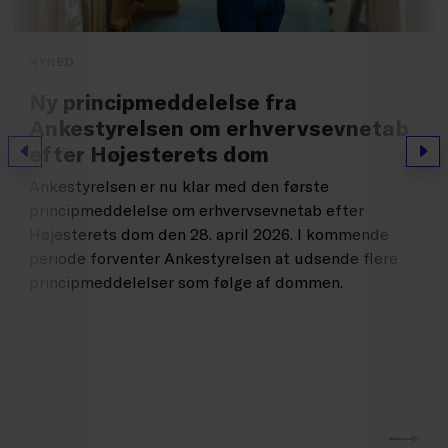
NYHED
Ny principmeddelelse fra
Ankestyrelsen om erhvervsevnetab
efter Højesterets dom
Forrige
Næs
Ankestyrelsen er nu klar med den første
principmeddelelse om erhvervsevnetab efter
Højesterets dom den 28. april 2026. I kommende
periode forventer Ankestyrelsen at udsende flere
principmeddelelser som følge af dommen.