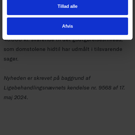
at tilkende medarbejderen en godtgørelse på
Tillad alle
50.000 kr. for chikanen, selvom medarbejderen,
der var repræsenteret af sin faglige organisation,
Afvis
alene havde rejst krav om en godtgørelse på
40.000 kr. svarende til det godtgørelsesniveau,
som domstolene hidtil har udmålt i tilsvarende
sager.
Nyheden er skrevet på baggrund af
Ligebehandlingsnævnets kendelse nr. 9568 af 17.
maj 2024.