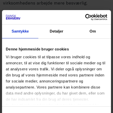
virksomhedens arbejde mere besværlig.
Ligebehandlingsnævnet fandt imidlertid, at
virksomheden ikke havde løftet sin bevisbyrde
Samtykke
Detaljer
Om
for, at medarbejderens skånehensyn ville
indebære en uforholdsmæssig stor byrde for
Denne hjemmeside bruger cookies
virksomheden. Nævnet tillagde det betydning, at
Vi bruger cookies til at tilpasse vores indhold og
der ikke ud fra de foreliggende oplysninger var
annoncer, til at vise dig funktioner til sociale medier og til
grundlag for at antage, at det ikke var muligt at
at analysere vores trafik. Vi deler også oplysninger om
dække de berørte nattevagter ind.
din brug af vores hjemmeside med vores partnere inden
for sociale medier, annonceringspartnere og
analysepartnere. Vores partnere kan kombinere disse
Medarbejderen blev derfor tilkendt en
data med andre oplysninger, du har givet dem, eller som
godtgørelse på 1.020.000 kr., som beløbsmæssigt
de har indsamlet fra din brug af deres tjenester.
Du kan til enhver tid ændre eller trække dit samtykke
svarede til omkring 12 måneders løn.
tilbage ved at trykke på det runde ikon nederst i venstre