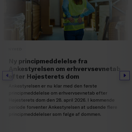
NYHED
Ny principmeddelelse fra
Ankestyrelsen om erhvervsevnetab
efter Højesterets dom
Forrige
Næs
Ankestyrelsen er nu klar med den første
principmeddelelse om erhvervsevnetab efter
Højesterets dom den 28. april 2026. I kommende
periode forventer Ankestyrelsen at udsende flere
principmeddelelser som følge af dommen.