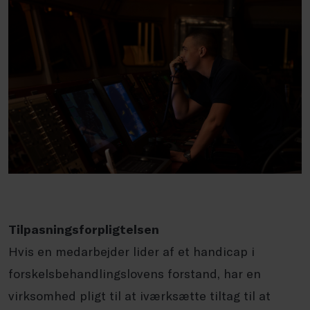
Tilpasningsforpligtelsen
Hvis en medarbejder lider af et handicap i
forskelsbehandlingslovens forstand, har en
virksomhed pligt til at iværksætte tiltag til at