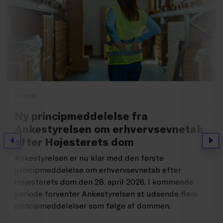
NYHED
Ny principmeddelelse fra
Ankestyrelsen om erhvervsevnetab
efter Højesterets dom
Forrige
Næs
Ankestyrelsen er nu klar med den første
principmeddelelse om erhvervsevnetab efter
Højesterets dom den 28. april 2026. I kommende
periode forventer Ankestyrelsen at udsende flere
principmeddelelser som følge af dommen.