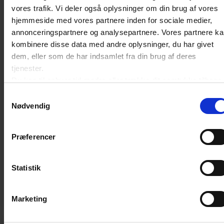
vores trafik. Vi deler også oplysninger om din brug af vores
Transportoverenskomsten
hjemmeside med vores partnere inden for sociale medier,
annonceringspartnere og analysepartnere. Vores partnere k
Dansk Erhverv Arbejdsgiver og DTL-A afholder nu igen
kombinere disse data med andre oplysninger, du har givet
kursus om Transportoverenskomsten.
dem, eller som de har indsamlet fra din brug af deres
FÅ PLADSER TILBAGE
tjenester.
Du kan til enhver tid ændre eller trække dit samtykke tilbage
8. SEP. 2026 KL. 10.00-14.00
ved at trykke på det runde ikon nederst i venstre hjørne på
Samtykkevalg
ROSKILDE
websitet.
Nødvendig
Læs cookiepolitik
Medlemmer
0
kr.
Præferencer
Ikke-medlemmer
1.495
kr.
No show gebyr
0
kr.
Statistik
Ekskl. moms
Marketing