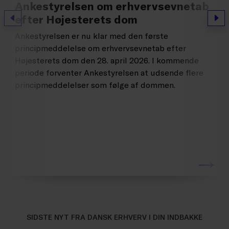
Ankestyrelsen om erhvervsevnetab
efter Højesterets dom
Forrige
Næs
Ankestyrelsen er nu klar med den første
principmeddelelse om erhvervsevnetab efter
Højesterets dom den 28. april 2026. I kommende
periode forventer Ankestyrelsen at udsende flere
principmeddelelser som følge af dommen.
SIDSTE NYT FRA DANSK ERHVERV I DIN INDBAKKE