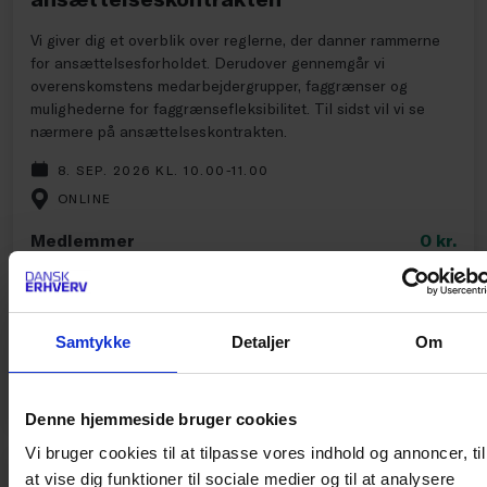
Vi giver dig et overblik over reglerne, der danner rammerne
for ansættelsesforholdet. Derudover gennemgår vi
overenskomstens medarbejdergrupper, faggrænser og
mulighederne for faggrænsefleksibilitet. Til sidst vil vi se
nærmere på ansættelseskontrakten.
8. SEP. 2026 KL. 10.00-11.00
ONLINE
Medlemmer
0
kr.
Ikke-medlemmer
990
kr.
No show gebyr
0
kr.
Samtykke
Detaljer
Om
Ekskl. moms
Denne hjemmeside bruger cookies
Vi bruger cookies til at tilpasse vores indhold og annoncer, til
at vise dig funktioner til sociale medier og til at analysere
KURSUS