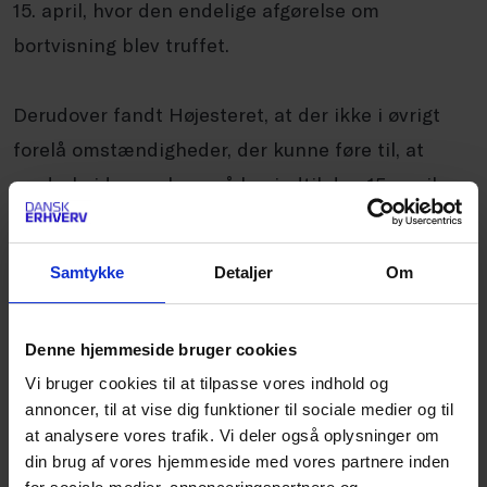
15. april, hvor den endelige afgørelse om
bortvisning blev truffet.
Derudover fandt Højesteret, at der ikke i øvrigt
forelå omstændigheder, der kunne føre til, at
medarbejderens krav på løn indtil den 15. april
2021 kunne anses for bortfaldet.
Samtykke
Detaljer
Om
Kommunen blev derfor dømt til at betale
medarbejderens krav på løn i tiden frem til
Denne hjemmeside bruger cookies
bortvisningen.
Vi bruger cookies til at tilpasse vores indhold og
annoncer, til at vise dig funktioner til sociale medier og til
Dansk Erhverv bemærker
at analysere vores trafik. Vi deler også oplysninger om
Højesteret fastslår med sin afgørelse, at en
din brug af vores hjemmeside med vores partnere inden