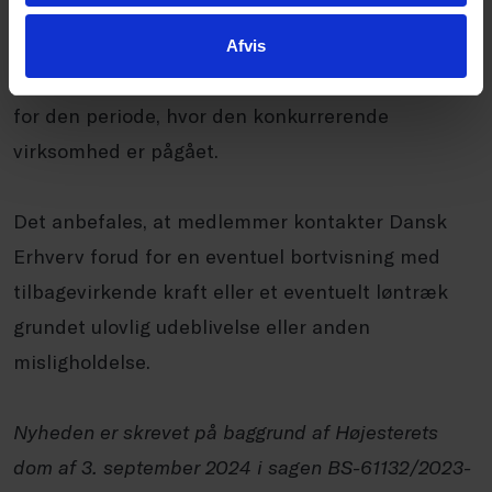
loyalitetsforpligtelse ved fx at udøve
konkurrerende virksomhed, kan trækkes i løn eller
Afvis
pålægges at tilbagebetale allerede udbetalt løn
for den periode, hvor den konkurrerende
virksomhed er pågået.
Det anbefales, at medlemmer kontakter Dansk
Erhverv forud for en eventuel bortvisning med
tilbagevirkende kraft eller et eventuelt løntræk
grundet ulovlig udeblivelse eller anden
misligholdelse.
Nyheden er skrevet på baggrund af Højesterets
dom af 3. september 2024 i sagen BS-61132/2023-