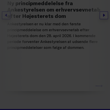
Ny principmeddelelse fra
Ankestyrelsen om erhvervsevnetab
efter Højesterets dom
Forrige
Næs
Ankestyrelsen er nu klar med den første
principmeddelelse om erhvervsevnetab efter
Højesterets dom den 28. april 2026. I kommende
periode forventer Ankestyrelsen at udsende flere
principmeddelelser som følge af dommen.