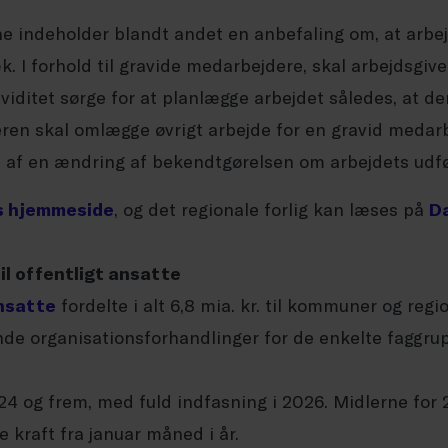
ne indeholder blandt andet en anbefaling om, at arbej
æk. I forhold til gravide medarbejdere, skal arbejdsgive
viditet sørge for at planlægge arbejdet således, at d
ren skal omlægge øvrigt arbejde for en gravid medarbe
af en ændring af bekendtgørelsen om arbejdets udfø
s hjemmeside
, og det regionale forlig kan læses på
D
il offentligt ansatte
ansatte
fordelte i alt 6,8 mia. kr. til kommuner og reg
 organisationsforhandlinger for de enkelte faggrup
024 og frem, med fuld indfasning i 2026. Midlerne for 
kraft fra januar måned i år.