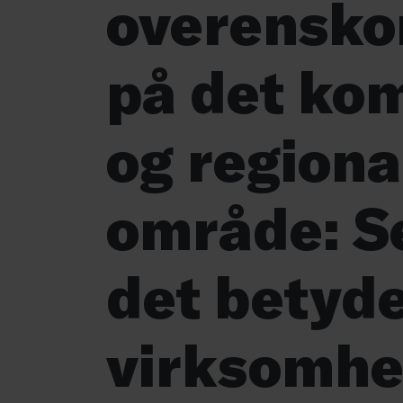
overensko
på det ko
og regiona
område: S
det betyde
virksomh