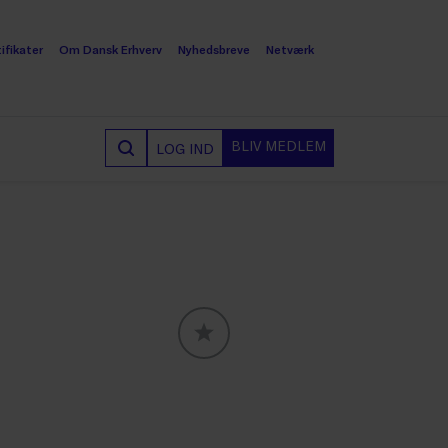
ifikater
Om Dansk Erhverv
Nyhedsbreve
Netværk
BLIV MEDLEM
LOG IND
GLOBALLABELS::FAVORITE