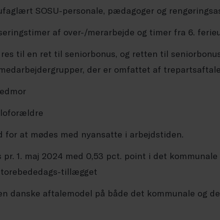
 ufaglært SOSU-personale, pædagoger og rengøringsass
ringstimer af over-/merarbejde og timer fra 6. ferieug
es til en ret til seniorbonus, og retten til seniorbonus
edarbejdergrupper, der er omfattet af trepartsaftale
/medmor
oloforældre
 for at mødes med nyansatte i arbejdstiden.
 pr. 1. maj 2024 med 0,53 pct. point i det kommunale f
 storebededags-tillægget
 den danske aftalemodel på både det kommunale og de