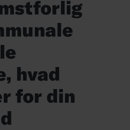
mstforlig
mmunale
le
e, hvad
r for din
ed