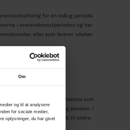
renskomstforlig for en toårig periode.
onerne i overenskomstperioden og har
erenskomster, eller som leverer ydelser
Om
en er anderledes. 5,74 % udmøntes som
 medier og til at analysere
l andre formål som barsel og pension. I
nden for sociale medier,
udover udmøntes der 0,045 % til andre
e oplysninger, du har givet