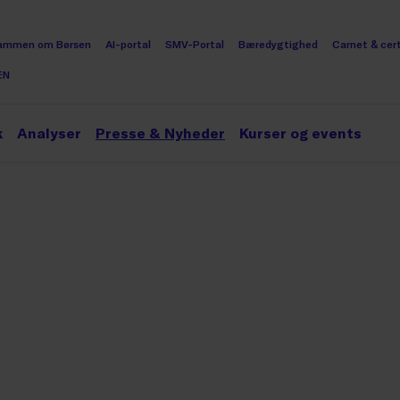
ammen om Børsen
AI-portal
SMV-Portal
Bæredygtighed
Carnet & cert
EN
k
Analyser
Presse & Nyheder
Kurser og events