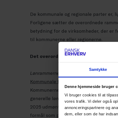
De kommunale og regionale parter er, li
Forligene sætter de overordnede ramme
betydning for de virksomheder, der er fo
til kommunerne eller regionerne.
Det overordnede indhold i det kommuna
Samtykke
Lønrammerne
Kommunale forlig
Denne hjemmeside bruger c
Kommunernes forlig har den samme ramm
Vi bruger cookies til at tilpas
generelle lønstigninger i 2024 inkl. skø
vores trafik. Vi deler også 
2025 udmøntes 0,77 % inkl. skøn fra re
annonceringspartnere og anal
dem, eller som de har indsaml
formål som projekt for lavest lønnede.