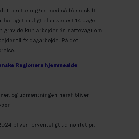
det tilrettelægges med så få natskift
r hurtigst muligt eller senest 14 dage
en gravide kun arbejder én nattevagt om
jder til fx dagarbejde. På det
relse.
anske Regioners hjemmeside
.
ioner, og udmøntningen heraf bliver
per.
2024 bliver forventeligt udmøntet pr.