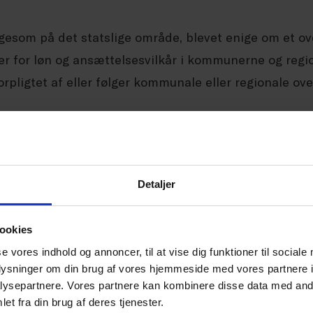
gesom på det statslige område, blevet enige om et ove
r for løn og ansættelsesvilkår i kommunerne og regi
rpligtet af eller følger kommunale eller regionale ov
le, og regionale forlig
Detaljer
ookies
e som det statslige forlig på 8,8 %, men fordeling
se vores indhold og annoncer, til at vise dig funktioner til sociale
n fra reguleringsordningen. Hertil kommer 0,04 pct. ti
oplysninger om din brug af vores hjemmeside med vores partnere i
guleringsordningen som generelle lønstigninger. Her
ysepartnere. Vores partnere kan kombinere disse data med andr
et fra din brug af deres tjenester.