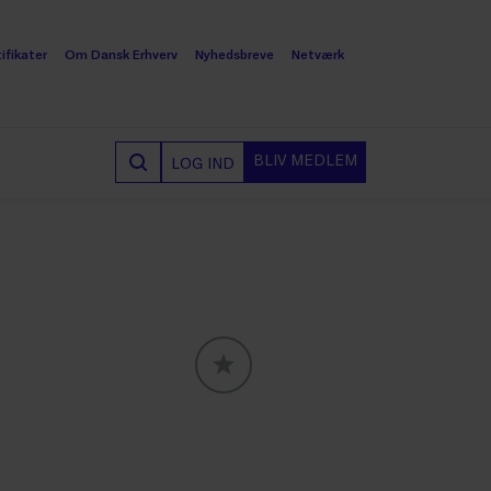
ifikater
Om Dansk Erhverv
Nyhedsbreve
Netværk
BLIV MEDLEM
LOG IND
GLOBALLABELS::FAVORITE