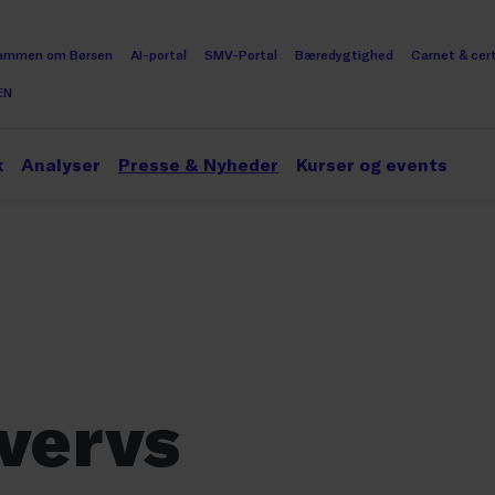
ammen om Børsen
AI-portal
SMV-Portal
Bæredygtighed
Carnet & cert
EN
k
Analyser
Presse & Nyheder
Kurser og events
vervs