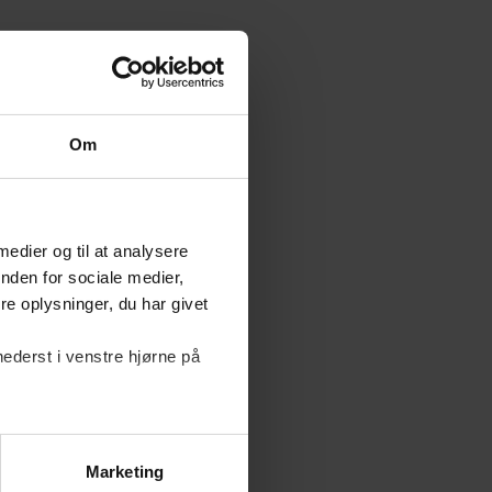
Om
 medier og til at analysere
nden for sociale medier,
e oplysninger, du har givet
nederst i venstre hjørne på
get ind for at
iklen
ansk Erhverv, der har
Marketing
g værktøjer.