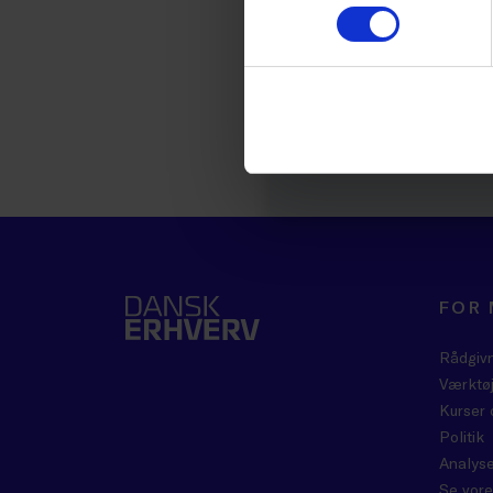
FOR
Rådgiv
Værktøj
Kurser 
Politik
Analyse
Se vore