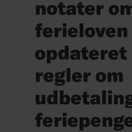
notater o
ferieloven
opdateret
regler om
udbetaling
feriepeng