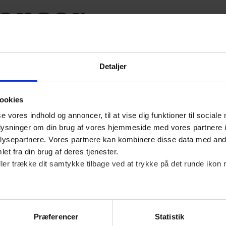
ænser
Detaljer
ookies
se vores indhold og annoncer, til at vise dig funktioner til sociale
oplysninger om din brug af vores hjemmeside med vores partnere i
ysepartnere. Vores partnere kan kombinere disse data med andr
et fra din brug af deres tjenester.
KRÆVER MEDLEMSKAB
ller trække dit samtykke tilbage ved at trykke på det runde ikon 
Du skal være log
få adgang til art
Det er kun medlemmer af D
Præferencer
Statistik
adgang til vores artikler o