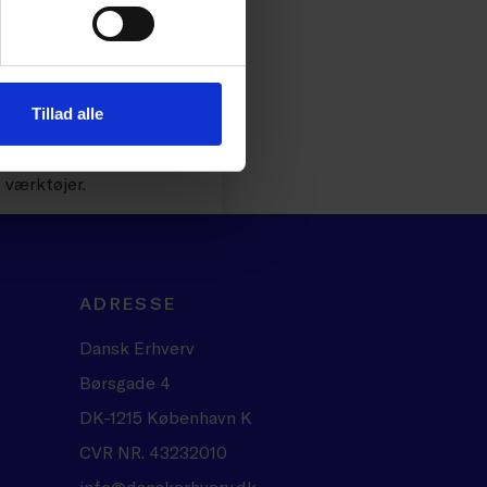
Tillad alle
ansk Erhverv, der har
g værktøjer.
ADRESSE
Dansk Erhverv
Børsgade 4
DK-1215 København K
CVR NR. 43232010
info@danskerhverv.dk