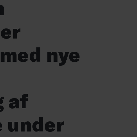
m
 er
 med nye
 af
e under