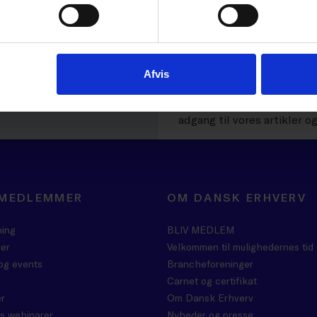
LOG IND
Afvis
Det er kun medlemmer af D
adgang til vores artikler o
 MEDLEMMER
OM DANSK ERHVERV
ning
BLIV MEDLEM
er
Velkommen til mulighedernes tid
og events
Brancheforeninger
Carnet og certifikat
r
Om Dansk Erhverv
s webinarer
Nyheder og presse