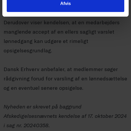
befinder sig i en økonomisk vanskelig situation.
Afvis
Derudover viser kendelsen, at en medarbejders
manglende accept af en ellers sagligt varslet
lønnedgang kan udgøre et rimeligt
opsigelsesgrundlag.
Dansk Erhverv anbefaler, at medlemmer søger
rådgivning forud for varsling af en lønnedsættelse
og en eventuel senere opsigelse.
Nyheden er skrevet på baggrund
Afskedigelsesnævnets kendelse af 17. oktober 2024
i sag nr. 20240358.