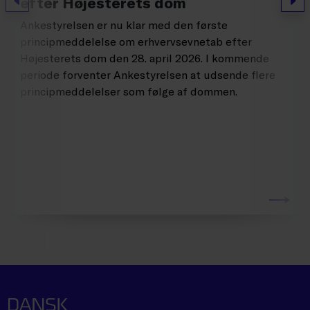
efter Højesterets dom
Forrige
Næs
Ankestyrelsen er nu klar med den første
principmeddelelse om erhvervsevnetab efter
Højesterets dom den 28. april 2026. I kommende
periode forventer Ankestyrelsen at udsende flere
principmeddelelser som følge af dommen.