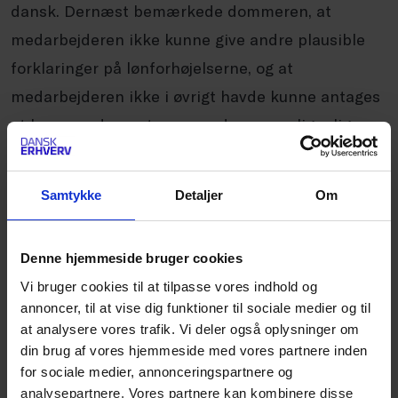
dansk. Dernæst bemærkede dommeren, at
medarbejderen ikke kunne give andre plausible
forklaringer på lønforhøjelserne, og at
medarbejderen ikke i øvrigt havde kunne antages
at have produceret mere end sammenlignelige
medarbejdere på fabrikken.
Samtykke
Detaljer
Om
Herefter fastslog dommeren, at virksomheden var
berettiget til at efterse virksomhedens
Denne hjemmeside bruger cookies
omkostningsniveau i forbindelse med den nye
Vi bruger cookies til at tilpasse vores indhold og
fabrikschefs tiltræden i maj 2023, uanset at
annoncer, til at vise dig funktioner til sociale medier og til
virksomheden ikke var økonomisk presset.
at analysere vores trafik. Vi deler også oplysninger om
din brug af vores hjemmeside med vores partnere inden
for sociale medier, annonceringspartnere og
På den baggrund fandt dommeren, at
analysepartnere. Vores partnere kan kombinere disse