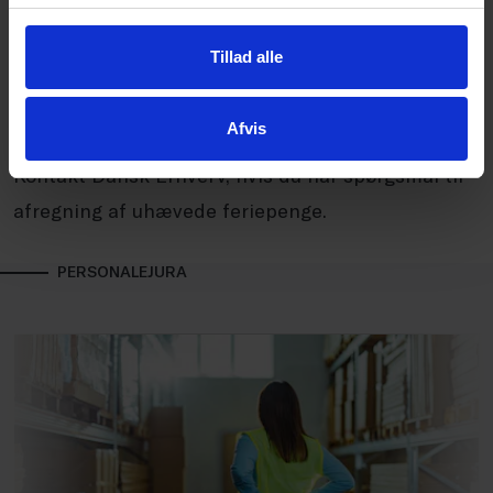
udbetaling og afregning til feriefond bliver
Tillad alle
gennemgået.
Afvis
Har du spørgsmål?
Kontakt Dansk Erhverv, hvis du har spørgsmål til
afregning af uhævede feriepenge.
PERSONALEJURA