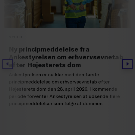
NYHED
Ny principmeddelelse fra
Ankestyrelsen om erhvervsevnetab
efter Højesterets dom
Forrige
Næs
Ankestyrelsen er nu klar med den første
principmeddelelse om erhvervsevnetab efter
Højesterets dom den 28. april 2026. I kommende
periode forventer Ankestyrelsen at udsende flere
principmeddelelser som følge af dommen.