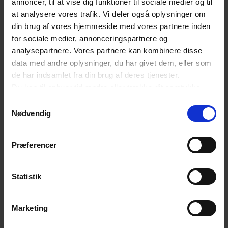
annoncer, til at vise dig funktioner til sociale medier og til
at analysere vores trafik. Vi deler også oplysninger om
overførsel af ferie, at arbejdsgiveren godkender
din brug af vores hjemmeside med vores partnere inden
ferieoverførslen, og at der indgås en skriftlig
for sociale medier, annonceringspartnere og
aftale med medarbejderen senest ved
analysepartnere. Vores partnere kan kombinere disse
data med andre oplysninger, du har givet dem, eller som
ferieafholdelsesperiodens udløb den 31.
de har indsamlet fra din brug af deres tjenester.
december.
Du kan til enhver tid ændre eller trække dit samtykke
tilbage ved at trykke på det runde ikon nederst i venstre
Samtykkevalg
hjørne på websitet.
Risiko for bøde ved overtrædelse
Nødvendig
Læs cookiepolitik
Hvis ikke der foreligger en skriftlig aftale om
Præferencer
ferieoverførsel/kontant udbetaling, og/eller
uhævede feriepenge ikke er afregnet til den
Statistik
relevante feriefond, kan det medføre en bøde til
virksomheden. Ferielovkontoret udtager hvert år
Marketing
virksomheder til stikprøvekontrol, hvor
dokumentation for ferieoverførsel/kontant