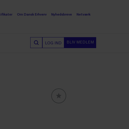
ifikater
Om Dansk Erhverv
Nyhedsbreve
Netværk
BLIV MEDLEM
LOG IND
GLOBALLABELS::FAVORITE