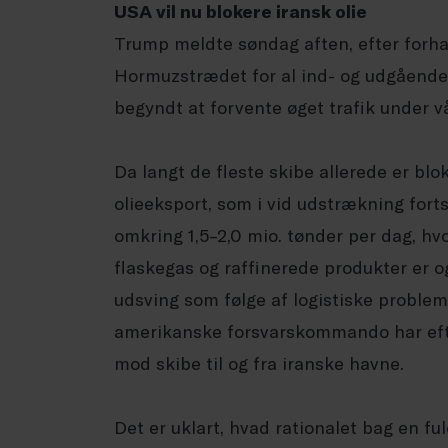
USA vil nu blokere iransk olie
Trump meldte søndag aften, efter forh
Hormuzstrædet for al ind- og udgående 
begyndt at forvente øget trafik under v
Da langt de fleste skibe allerede er blok
olieeksport, som i vid udstrækning forts
omkring 1,5–2,0 mio. tønder per dag, hvo
flaskegas og raffinerede produkter er 
udsving som følge af logistiske problem
amerikanske forsvarskommando har efte
mod skibe til og fra iranske havne.
Det er uklart, hvad rationalet bag en ful