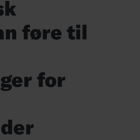
sk
n føre til
ger for
der