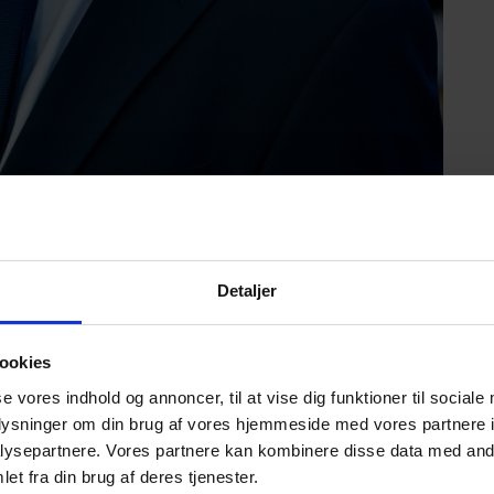
Detaljer
ookies
se vores indhold og annoncer, til at vise dig funktioner til sociale
oplysninger om din brug af vores hjemmeside med vores partnere i
ysepartnere. Vores partnere kan kombinere disse data med andr
g desværre risikoen for øgede omkostninger, vurderer
et fra din brug af deres tjenester.
s Global Risk Management.