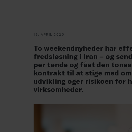
13. APRIL 2026
To weekendnyheder har effe
fredsløsning i Iran – og sen
per tønde og fået den tonean
kontrakt til at stige med o
udvikling øger risikoen for 
virksomheder.