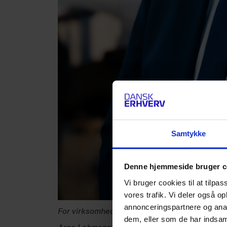
Samtykke
Denne hjemmeside bruger c
Vi bruger cookies til at tilpas
vores trafik. Vi deler også 
annonceringspartnere og anal
For virksomhederne øger den seneste udviklin
dem, eller som de har indsaml
Arne Lohmann Rasmussen, chefanalytiker ho