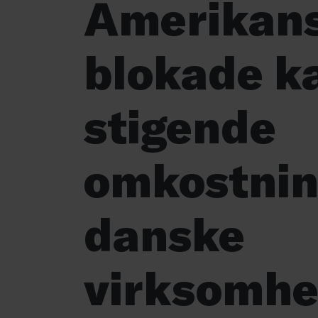
Amerikan
blokade ka
stigende
omkostnin
danske
virksomhe