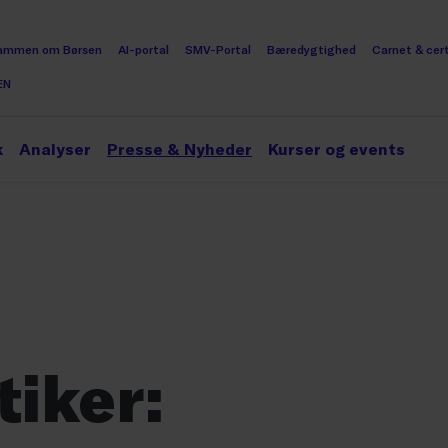
ammen om Børsen
AI-portal
SMV-Portal
Bæredygtighed
Carnet & cert
EN
k
Analyser
Presse & Nyheder
Kurser og events
iker: