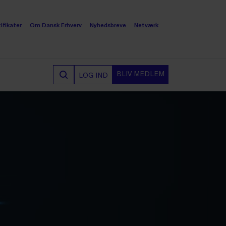
ifikater
Om Dansk Erhverv
Nyhedsbreve
Netværk
BLIV MEDLEM
LOG IND