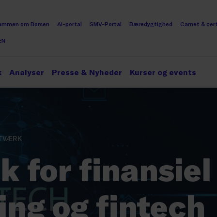
ammen om Børsen
AI-portal
SMV-Portal
Bæredygtighed
Carnet & cert
EN
k
Analyser
Presse & Nyheder
Kurser og events
TVÆRK
 for finansiel
ing og fintech