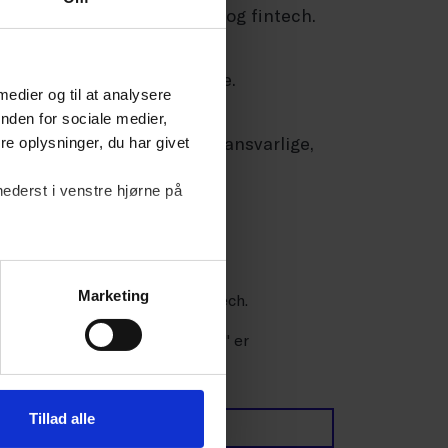
 med finansiel regulering og fintech.
 som arbejder med området.
r deltage fra møde til møde.
 medier og til at analysere
nden for sociale medier,
ntakt venligst den netværksansvarlige,
e oplysninger, du har givet
nederst i venstre hjørne på
ærket
Marketing
 finansiel regulering og fintech.
kal du sørge for, at "Spor ikke" er
Tillad alle