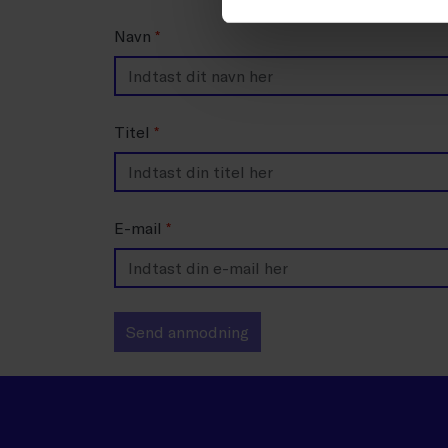
Navn
*
Titel
*
E-mail
*
Send anmodning