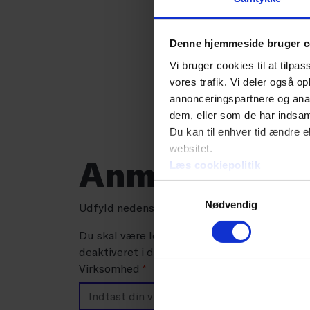
Netvæ
Det k
Denne hjemmeside bruger c
Virks
Vi bruger cookies til at tilpas
vores trafik. Vi deler også 
Har d
annonceringspartnere og anal
dem, eller som de har indsaml
chefk
Du kan til enhver tid ændre e
websitet.
Anmodning om
Læs cookiepolitik
Samtykkevalg
Nødvendig
Udfyld nedenstående felter og indsend dereft
Du skal være logget på for at kunne sende denn
deaktiveret i dine browserindstillinger.
Virksomhed
*