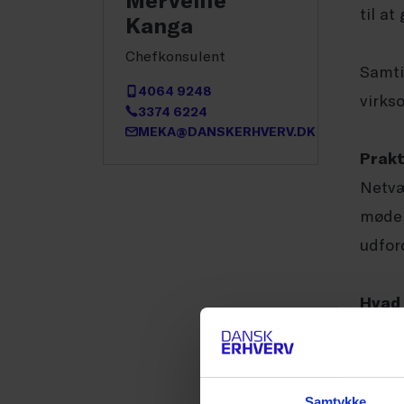
til at
Kanga
Chefkonsulent
Samti
4064 9248
virks
3374 6224
MEKA@DANSKERHVERV.DK
Prakt
Netvæ
møder
udfor
Hvad
Det e
Hvem 
Samtykke