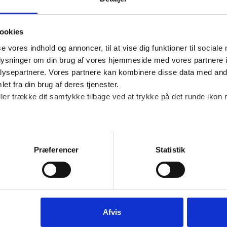
rket er for medlemmer af Dansk Erhverv, der arbejder
an både være finansielle virksomheder og rådgivere,
ookies
omheden kan vælge at lade forskellige repræsentante
se vores indhold og annoncer, til at vise dig funktioner til sociale
oplysninger om din brug af vores hjemmeside med vores partnere i
u spørgsmål til det faglige indhold eller andet, så ko
ysepartnere. Vores partnere kan kombinere disse data med andr
et fra din brug af deres tjenester.
onsulent Merveille Kanga.
ller trække dit samtykke tilbage ved at trykke på det runde ikon 
 deltagelse i netv
Præferencer
Statistik
er din anmodning om deltagelse i Dansk Erhvervs Netværk for
e formular. Hvis du er logget på og stadig ikke kan slå op, s
Afvis