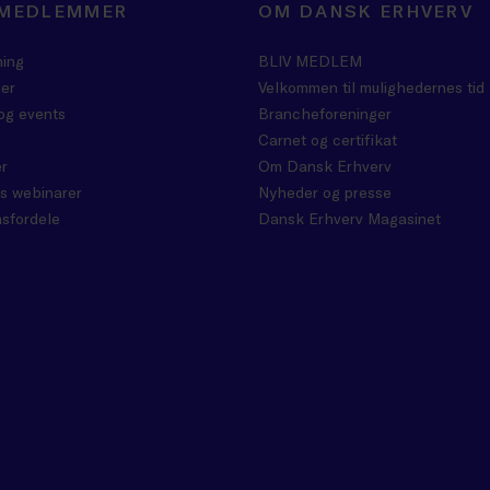
 MEDLEMMER
OM DANSK ERHVERV
ning
BLIV MEDLEM
er
Velkommen til mulighedernes tid
og events
Brancheforeninger
Carnet og certifikat
r
Om Dansk Erhverv
s webinarer
Nyheder og presse
sfordele
Dansk Erhverv Magasinet