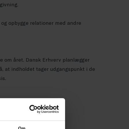
vgivning.
r og opbygge relationer med andre
 om året. Dansk Erhverv planlægger
, at indholdet tager udgangspunkt i de
is.
Om