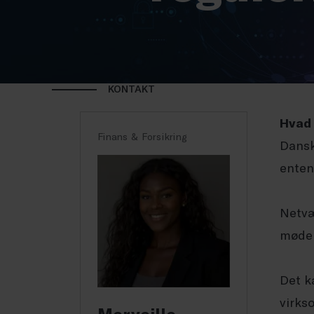
KONTAKT
Hvad 
Finans & Forsikring
Dansk
enten
Netvæ
møder
Det k
virks
Merveille