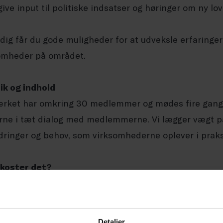
 give input til politiske indsatser og høringer om ny lo
dig får du gode muligheder for at udveksle erfaringe
omheder på området.
ik og indhold
rket har omkring 30 medlemmer og mødes fire gange
ne i tæt dialog med medlemmerne. Vi lægger vægt på
dringer og behov, som virksomhederne oplever i praks
 koster det?
r gratis at deltage i netværket.
kan blive en del af netværket?
Detaljer