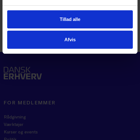
3374 6072
KURSUS@DANSKERHVERV.DK
Tillad alle
Åbningstider på telefonen er
hverdage mellem kl. 8 - 16.
Afvis
FOR MEDLEMMER
Rådgivning
Værktøjer
Kurser og events
Politik