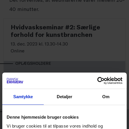
40 minutter.
Hvidvaskseminar #2: Særlige
forhold for kunstbranchen
13. dec. 2023 kl. 13.30-14.30
Online
OPLÆGSHOLDERE
Michael Folmer Wessman
Samtykke
Detaljer
Om
FAGCHEF FOR KULTUR
DANSK ERHVERV
OPLÆGSHOLDERE
Denne hjemmeside bruger cookies
Vi bruger cookies til at tilpasse vores indhold og