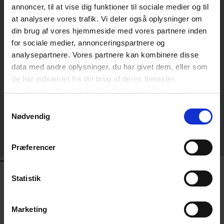
annoncer, til at vise dig funktioner til sociale medier og til
Michael Folmer Wessman
at analysere vores trafik. Vi deler også oplysninger om
FAGCHEF FOR KULTUR
din brug af vores hjemmeside med vores partnere inden
DANSK ERHVERV
for sociale medier, annonceringspartnere og
analysepartnere. Vores partnere kan kombinere disse
data med andre oplysninger, du har givet dem, eller som
Martin Ammé Olesen
de har indsamlet fra din brug af deres tjenester.
ERHVERVSSTYRELSEN
Du kan til enhver tid ændre eller trække dit samtykke
tilbage ved at trykke på det runde ikon nederst i venstre
Samtykkevalg
hjørne på websitet.
Nødvendig
Læs cookiepolitik
Melisa Kitir
ERHVERVSSTYRELSEN
Præferencer
KONTAKT
Statistik
Kursus og Event
Marketing