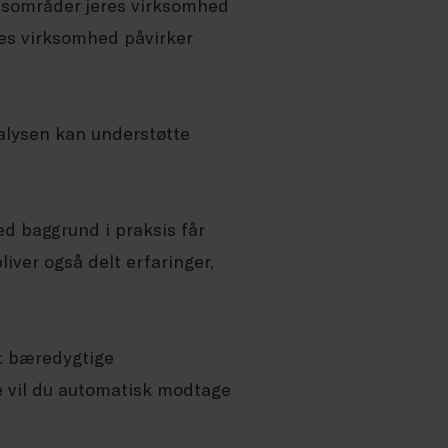
hedsområder jeres virksomhed
es virksomhed påvirker
lysen kan understøtte
ed baggrund i praksis får
liver også delt erfaringer,
t bæredygtige
se vil du automatisk modtage