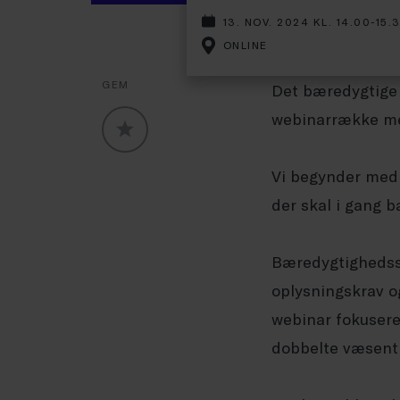
13. NOV. 2024 KL. 14.00-15.
ONLINE
GEM
Det bæredygtige 
webinarrække me
GLOBALLABELS::FAVORITE
Vi begynder med 
der skal i gang 
Bæredygtighedsst
oplysningskrav og
webinar fokusere
dobbelte væsent