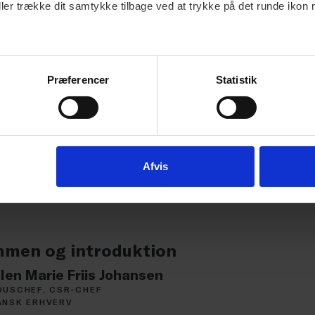
ller trække dit samtykke tilbage ved at trykke på det runde ikon 
HOLDES I SAMARBEJDE MED
Præferencer
Statistik
ringsspor: Den dobbelte væsentlighe
Afvis
men og introduktion
llen Marie Friis Johansen
OUSCHEF, CSR-CHEF
ANSK ERHVERV