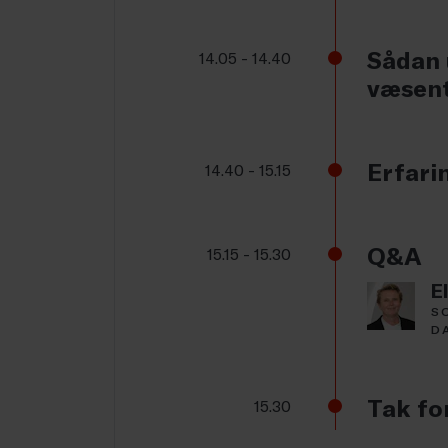
Sådan 
14.05 - 14.40
væsent
Erfari
14.40 - 15.15
Q&A
15.15 - 15.30
E
S
D
Tak for
15.30