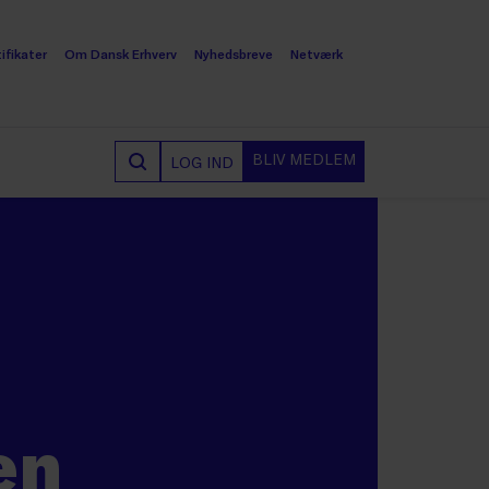
ifikater
Om Dansk Erhverv
Nyhedsbreve
Netværk
BLIV MEDLEM
LOG IND
en