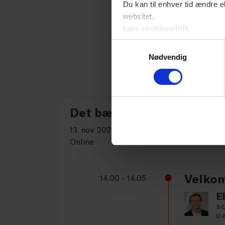
Du kan til enhver tid ændre e
WEBINARRÆKKEN AF
websitet.
Læs cookiepolitik
Samtykkevalg
Nødvendig
Det bæredygtige rapporte
13. nov. 2024 kl. 14.00-15.30
Online
Velkom
14.00 - 14.05
E
S
D