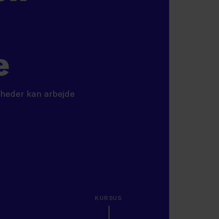
e
mheder kan arbejde
KURSUS