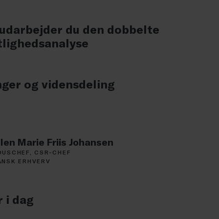
udarbejder du den dobbelte
lighedsanalyse
nger og vidensdeling
llen Marie Friis Johansen
OUSCHEF, CSR-CHEF
ANSK ERHVERV
 i dag