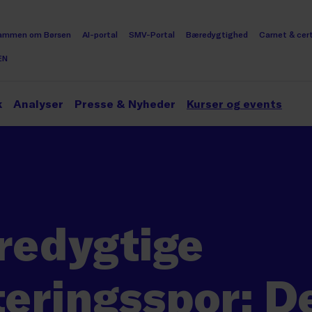
ammen om Børsen
AI-portal
SMV-Portal
Bæredygtighed
Carnet & cert
EN
k
Analyser
Presse & Nyheder
Kurser og events
redygtige
teringsspor: D