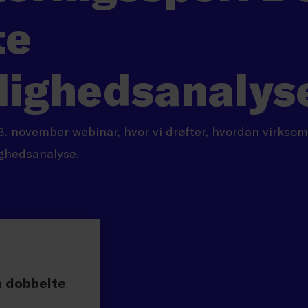
te
lighedsanalys
3. november webinar, hvor vi drøfter, hvordan virkso
ghedsanalyse.
n dobbelte