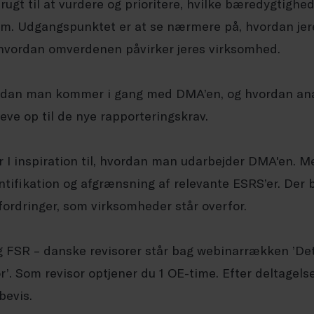
rugt til at vurdere og prioritere, hvilke bæredygtig
om. Udgangspunktet er at se nærmere på, hvordan jer
hvordan omverdenen påvirker jeres virksomhed.
ordan man kommer i gang med DMA’en, og hvordan ana
eve op til de nye rapporteringskrav.
r I inspiration til, hvordan man udarbejder DMA'en. M
ntifikation og afgrænsning af relevante ESRS’er. Der b
ordringer, som virksomheder står overfor.
 FSR – danske revisorer står bag webinarrækken ’De
r’. Som revisor optjener du 1 OE-time. Efter deltagel
sbevis.