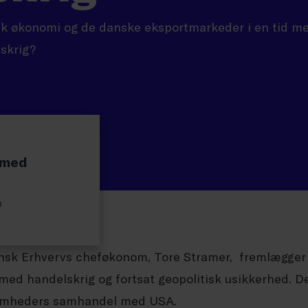
sk økonomi og de danske eksportmarkeder i en tid me
skrig?
 med
0
sk Erhvervs cheføkonom, Tore Stramer, fremlægger 
med handelskrig og fortsat geopolitisk usikkerhed. Dert
omheders samhandel med USA.