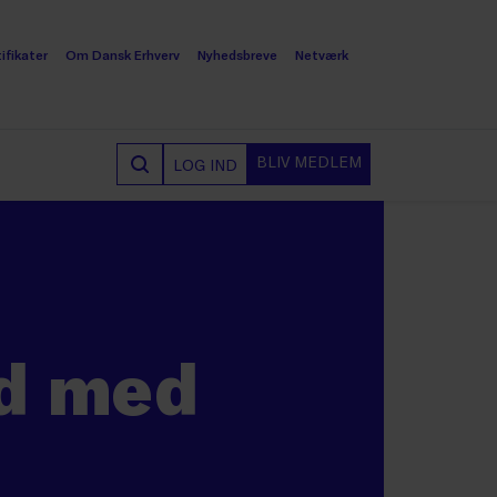
ifikater
Om Dansk Erhverv
Nyhedsbreve
Netværk
BLIV MEDLEM
LOG IND
id med