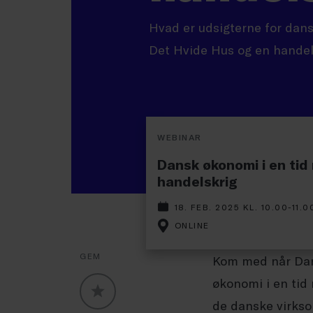
Hvad er udsigterne for dan
Det Hvide Hus og en handel
WEBINAR
Dansk økonomi i en tid
handelskrig
18. FEB. 2025 KL. 10.00-11.0
ONLINE
GEM
Kom med når Dan
økonomi i en tid 
de danske virks
GLOBALLABELS::FAVORITE