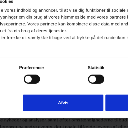
ookies
se vores indhold og annoncer, til at vise dig funktioner til sociale
oplysninger om din brug af vores hjemmeside med vores partnere i
ysepartnere. Vores partnere kan kombinere disse data med andr
et fra din brug af deres tjenester.
ller trække dit samtykke tilbage ved at trykke på det runde ikon 
m
Præferencer
Statistik
SIDSTE NYT FRA DANSK ERHVERV I DIN INDBAKKE
d dig nyheder om 
Afvis
der dig nyheder fra Dansk Erhverv, giver du samtykke til at m
ke nyheder og analyser, samt efter omstændighederne tilbud
erencer og andre events, der i nogle tilfælde leveres af elle