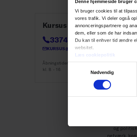
Denne hjemmeside bruger c
Vi bruger cookies til at tilpas
vores trafik. Vi deler også 
Kursus og Event
annonceringspartnere og anal
dem, eller som de har indsaml
3374 6072
Du kan til enhver tid ændre e
websitet.
KURSUS@DANSKERHVERV.DK
Læs cookiepolitik
Åbningstider på telefonen er hverdage melle
Samtykkevalg
kl. 8 - 16.
Nødvendig
Tilmel
Når du tilmel
og politis
netværk, konf