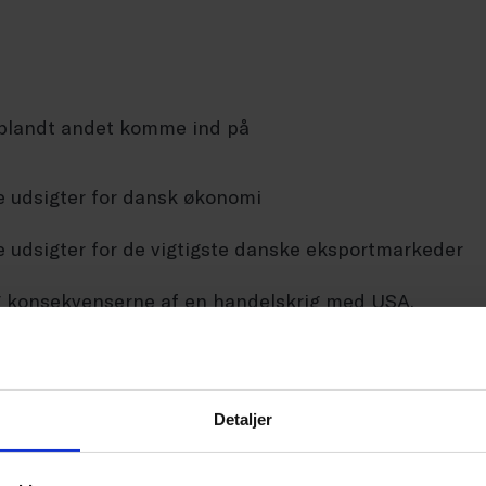
l blandt andet komme ind på
 udsigter for dansk økonomi
 udsigter for de vigtigste danske eksportmarkeder
g konsekvenserne af en handelskrig med USA.
ed handelskrig
Detaljer