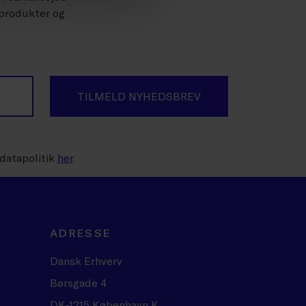
 produkter og
TILMELD NYHEDSBREV
datapolitik
her
.
ADRESSE
Dansk Erhverv
Børsgade 4
DK-1215 København K