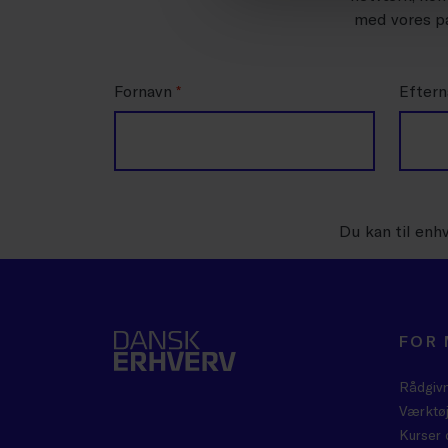
med vores pa
Fornavn
*
Efter
Du kan til enh
FOR
Rådgiv
Værktøj
Kurser 