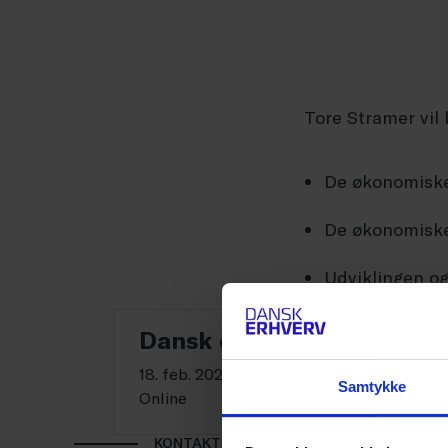
Tore Stramer vi
De økonomiske
De økonomiske
Udviklingen o
Dansk økonomi i en tid m
18. feb. 2025 kl. 10.00-11.00
Samtykke
Online
KONTAKT