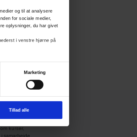
 medier og til at analysere
nden for sociale medier,
e oplysninger, du har givet
nederst i venstre hjørne på
Marketing
økonomi
Tillad alle
odtage faglige
 om kurser,
r i samarbejde