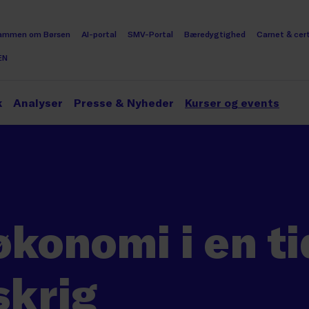
ammen om Børsen
AI-portal
SMV-Portal
Bæredygtighed
Carnet & cert
EN
k
Analyser
Presse & Nyheder
Kurser og events
konomi i en t
skrig