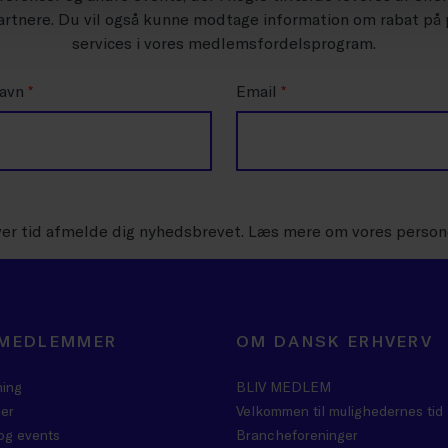
rtnere. Du vil også kunne modtage information om rabat på
services i vores medlemsfordelsprogram.
navn
*
Email
*
ver tid afmelde dig nyhedsbrevet. Læs mere om vores person
 MEDLEMMER
OM DANSK ERHVERV
ning
BLIV MEDLEM
er
Velkommen til mulighedernes tid
og events
Brancheforeninger