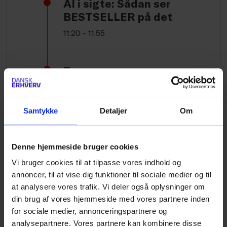
AI i sigte: Sådan ser
BESTSELLER på det
11.20 - 11.55
Pause
11.55 - 12.05
Samtykke
Detaljer
Om
Paneldebat: Ærlige
perspektiver på AI i praksis
Denne hjemmeside bruger cookies
12.05 - 12.30
Vi bruger cookies til at tilpasse vores indhold og
annoncer, til at vise dig funktioner til sociale medier og til
at analysere vores trafik. Vi deler også oplysninger om
Frokost
din brug af vores hjemmeside med vores partnere inden
og faciliteret netværk
for sociale medier, annonceringspartnere og
12.30 - 13.00
analysepartnere. Vores partnere kan kombinere disse