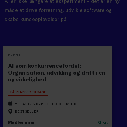
AI er ikke længere et eksperiment – det er en ny
måde at drive forretning, udvikle software og
skabe kundeoplevelser på.
EVENT
AI som konkurrencefordel:
Organisation, udvikling og drift i en
ny virkelighed
FÅ PLADSER TILBAGE
20. AUG. 2026 KL. 09.00-13.00
BESTSELLER
Medlemmer
0
kr.