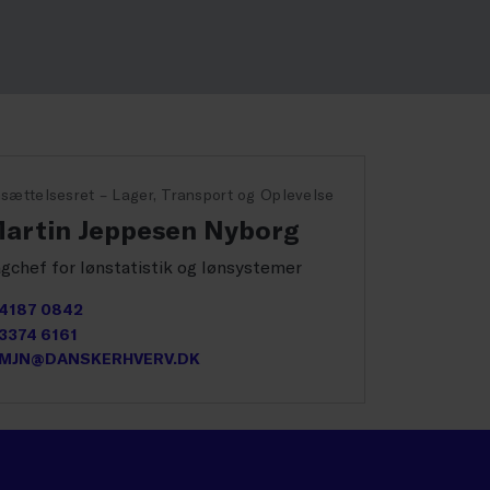
sættelsesret – Lager, Transport og Oplevelse
artin Jeppesen Nyborg
gchef for lønstatistik og lønsystemer
4187 0842
3374 6161
MJN@DANSKERHVERV.DK