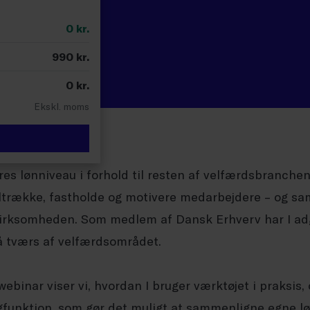
0
kr.
990
kr.
0
kr.
Ekskl. moms
res lønniveau i forhold til resten af velfærdsbranchen
tiltrække, fastholde og motivere medarbejdere – og sa
irksomheden. Som medlem af Dansk Erhverv har I adg
på tværs af velfærdsområdet.
ebinar viser vi, hvordan I bruger værktøjet i praksis
funktion, som gør det muligt at sammenligne egne l