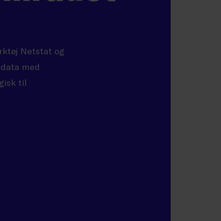
rktøj Netstat og
ndata med
isk til