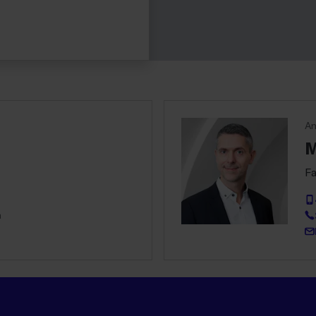
An
M
Fa
m