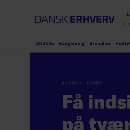
S
OK2025
Rådgivning
Brancher
Politi
KURSER OG EVENTS
Få inds
på tvæ