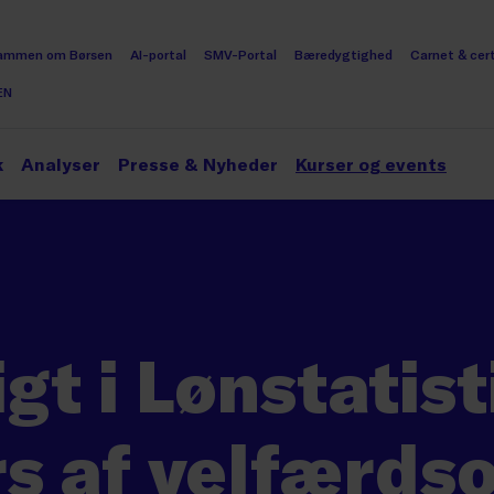
ammen om Børsen
AI-portal
SMV-Portal
Bæredygtighed
Carnet & cert
EN
k
Analyser
Presse & Nyheder
Kurser og events
igt i Lønstatis
rs af velfærds