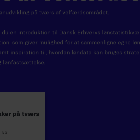
 lønudvikling på tværs af velfærdsområdet.
du en introduktion til Dansk Erhvervs lønstatistikvæ
ion, som giver mulighed for at sammenligne egne lø
mt inspiration til, hvordan løndata kan bruges strateg
g lønfastsættelse.
ikker på tværs
9.30