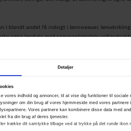
 I blandt andet få indsigt i lønniveauer, lønudvikling
ke egne løndata mod sammenlignelige velfærdsaktør
hvordan løndata kan bruges strategisk til rekruttering, 
amt til at skabe et solidt grundlag for konkurrencedy
trækning og fastholdelse af dygtige medarbejdere.
Detaljer
 medlemmer af Dansk Erhverv, der arbejder inden for
ookies
se vores indhold og annoncer, til at vise dig funktioner til sociale
 indblik i, hvordan du kan bruge løndata aktivt til at
oplysninger om din brug af vores hjemmeside med vores partnere i
ysepartnere. Vores partnere kan kombinere disse data med andr
.
et fra din brug af deres tjenester.
ller trække dit samtykke tilbage ved at trykke på det runde ikon 