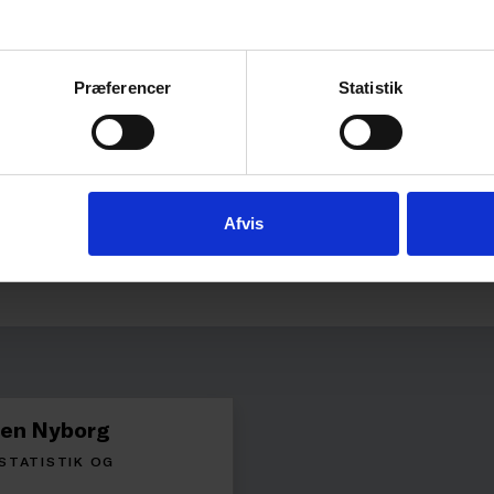
ker på tværs af velfærdsområdet
Præferencer
Statistik
Afvis
sen Nyborg
STATISTIK OG