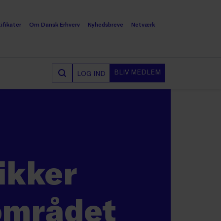
ifikater
Om Dansk Erhverv
Nyhedsbreve
Netværk
BLIV MEDLEM
LOG IND
tikker
området