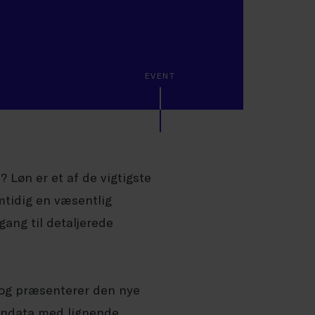
EVENT
? Løn er et af de vigtigste
mtidig en væsentlig
ang til detaljerede
, og præsenterer den nye
øndata med lignende