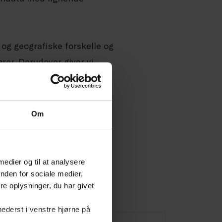
 og geografiske forskelle og
er. Derudover giver vi
fastholdelse og
gtige lønninger, der
Om
 velfærdsområdet.
 medier og til at analysere
 styrke din virksomheds
nden for sociale medier,
e oplysninger, du har givet
nederst i venstre hjørne på