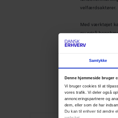
velfærdsaktører.
Med værktøjet kan
nu også benchmar
inspiration til, 
lønfastsættelse s
understøtter til
Samtykke
Webinaret er for
Denne hjemmeside bruger c
Vi bruger cookies til at tilpas
Tilmeld dig og få
vores trafik. Vi deler også 
annonceringspartnere og anal
konkurrenceevne
dem, eller som de har indsaml
Du kan til enhver tid ændre e
websitet.