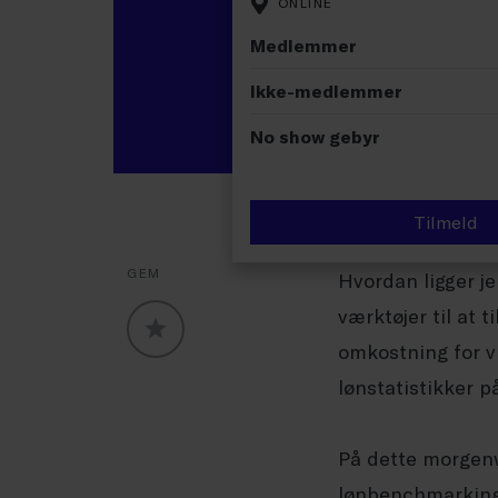
ONLINE
Medlemmer
Ikke-medlemmer
No show gebyr
Tilmeld
GEM
Hvordan ligger je
værktøjer til at 
omkostning for v
GLOBALLABELS::FAVORITE
lønstatistikker 
På dette morgenw
lønbenchmarking