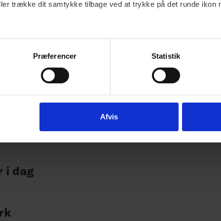
enjamin Hansen
ller trække dit samtykke tilbage ved at trykke på det runde ikon 
ORPERSON, COPENHAGEN PRIDE
Beskrivelse
annick Friis Christensen
Præferencer
Statistik
EAD OF RESEARCH & CHIEF CONSULTANT, INLEAD AGENCY
ars Bonde
OO, TRYG
usanne Branner Jespersen
Afvis
EKRETARIATSCHEF
 i dag
rk