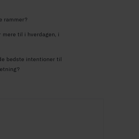
de rammer?
 mere til i hverdagen, i
e bedste intentioner til
retning?