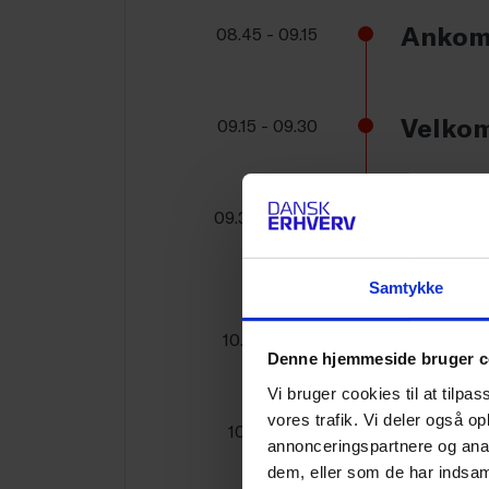
Ankoms
08.45 - 09.15
Velko
09.15 - 09.30
Keynot
09.30 - 10.00
mere t
Samtykke
Pause
10.00 - 10.15
Denne hjemmeside bruger c
Vi bruger cookies til at tilpas
vores trafik. Vi deler også 
Panel: 
10.15 - 11.05
annonceringspartnere og anal
hvorda
dem, eller som de har indsaml