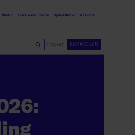
ifikater
Om Dansk Erhverv
Nyhedsbreve
Netværk
BLIV MEDLEM
LOG IND
026:
ling