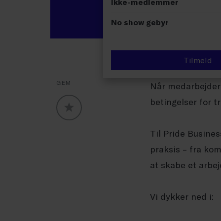
Ikke-medlemmer
No show gebyr
Tilmeld
GEM
Når medarbejdere
betingelser for t
GLOBALLABELS::FAVORITE
Til Pride Busines
praksis – fra kom
at skabe et arbej
Vi dykker ned i: