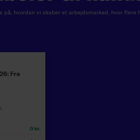
 på, hvordan vi skaber et arbejdsmarked, hvor flere hø
26: Fra
0
0
kr.