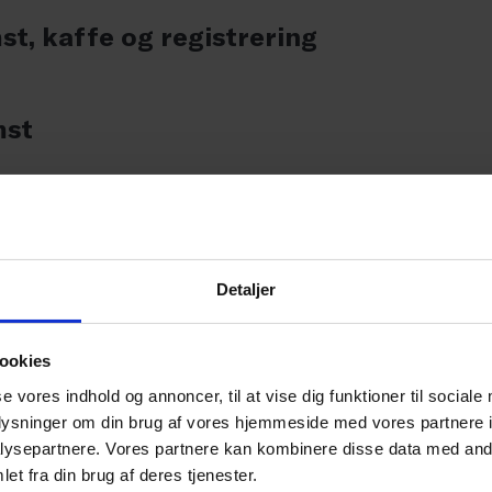
t, kaffe og registrering
mst
e: Er Pride og symboler nok - eller ska
il?
Detaljer
ookies
se vores indhold og annoncer, til at vise dig funktioner til sociale
oplysninger om din brug af vores hjemmeside med vores partnere i
Balancen mellem det vi siger, og det vi
ysepartnere. Vores partnere kan kombinere disse data med andr
n skaber vi forandring?
et fra din brug af deres tjenester.