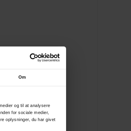
l der
Om
 medier og til at analysere
nden for sociale medier,
 gør -
e oplysninger, du har givet