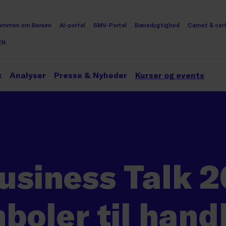
ammen om Børsen
AI-portal
SMV-Portal
Bæredygtighed
Carnet & cert
EN
k
Analyser
Presse & Nyheder
Kurser og events
usiness Talk 2
boler til hand