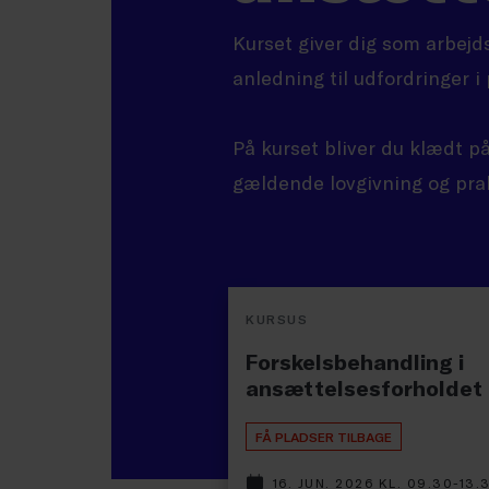
Kurset giver dig som arbejds
anledning til udfordringer i
På kurset bliver du klædt p
gældende lovgivning og prak
KURSUS
Forskelsbehandling i
ansættelsesforholdet
FÅ PLADSER TILBAGE
16. JUN. 2026 KL. 09.30-13.