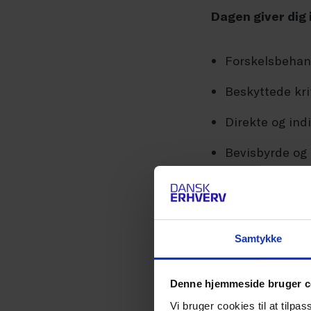
Dagen giver dig 
Forskelsbehan
Beskyttede krit
Direkte og ind
Bevisbyrde og
Praktisk håndt
Samtykke
Målgruppe
Denne hjemmeside bruger c
Personaleansvarl
Vi bruger cookies til at tilpas