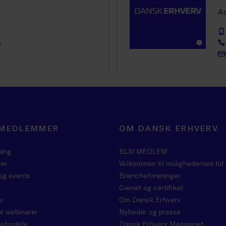
A
m
 MEDLEMMER
OM DANSK ERHVERV
ning
BLIV MEDLEM
er
Velkommen til mulighedernes tid
og events
Brancheforeninger
Carnet og certifikat
r
Om Dansk Erhverv
s webinarer
Nyheder og presse
sfordele
Dansk Erhverv Magasinet