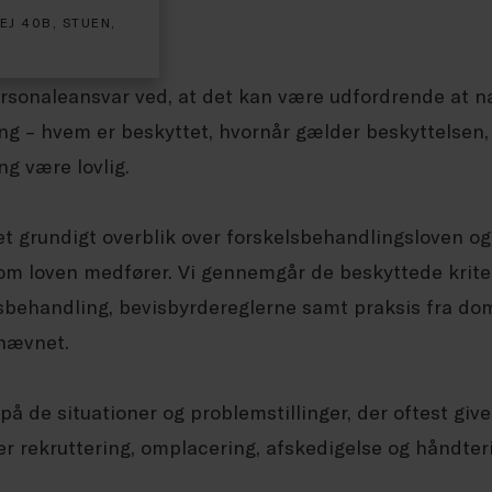
EJ 40B, STUEN,
rsonaleansvar ved, at det kan være udfordrende at na
ng – hvem er beskyttet, hvornår gælder beskyttelsen,
g være lovlig.
 et grundigt overblik over forskelsbehandlingsloven o
som loven medfører. Vi gennemgår de beskyttede kriter
lsbehandling, bevisbyrdereglerne samt praksis fra do
nævnet.
på de situationer og problemstillinger, der oftest give
er rekruttering, omplacering, afskedigelse og håndter