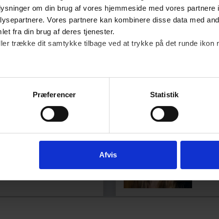
oplysninger om din brug af vores hjemmeside med vores partnere i
ysepartnere. Vores partnere kan kombinere disse data med andr
ættelsesforholdet
et fra din brug af deres tjenester.
ller trække dit samtykke tilbage ved at trykke på det runde ikon 
30 Åbyhøj, Søren Frichs Vej 40b, stuen, 8230 Åbyhøj
Præferencer
Statistik
Helleberg
Lea
GTIG
ANSÆ
DANS
Afvis