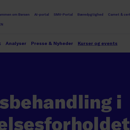
ammen om Børsen
AI-portal
SMV-Portal
Bæredygtighed
Carnet & cert
EN
k
Analyser
Presse & Nyheder
Kurser og events
sbehandling i
elsesforholdet