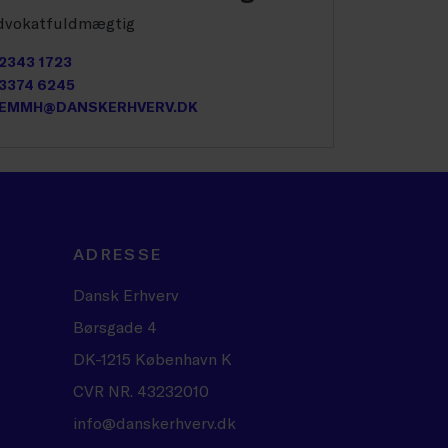
dvokatfuldmægtig
2343 1723
3374 6245
EMMH@DANSKERHVERV.DK
ADRESSE
Dansk Erhverv
Børsgade 4
DK-1215 København K
CVR NR. 43232010
info@danskerhverv.dk