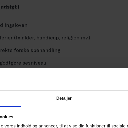
indsigt i
dlingsloven
erier (fx alder, handicap, religion mv.)
irekte forskelsbehandling
 godtgørelsesniveau
ering af sager i virksomheden
Detaljer
ookies
ige, ledere, HR-chefer og HR-medarbejdere.
se vores indhold og annoncer, til at vise dig funktioner til sociale