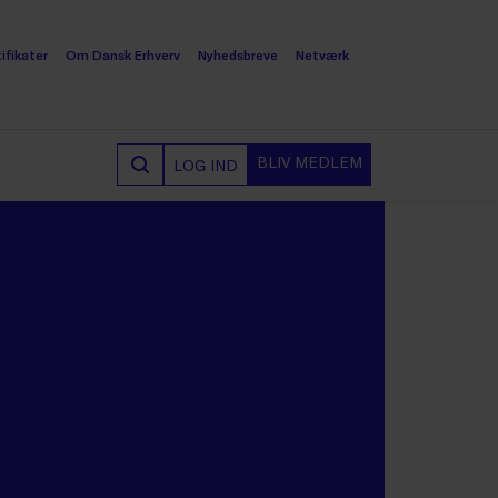
ifikater
Om Dansk Erhverv
Nyhedsbreve
Netværk
BLIV MEDLEM
LOG IND