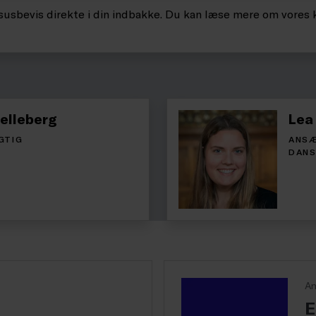
rsusbevis direkte i din indbakke. Du kan læse mere om vores 
Helleberg
Lea
GTIG
ANSÆ
DANS
An
E