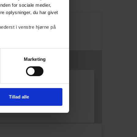
nden for sociale medier,
e oplysninger, du har givet
nederst i venstre hjørne på
Marketing
 Emilie Dam
TTELSESRETSCHEF, ADVOKAT
K ERHVERV
Tillad alle