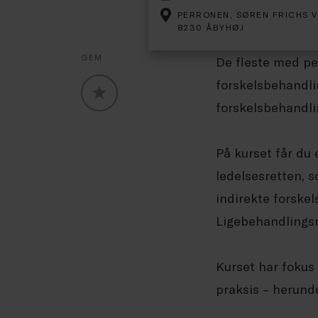
PERRONEN, SØREN FRICHS V
8230 ÅBYHØJ
GEM
De fleste med pe
forskelsbehandli
forskelsbehandlin
GLOBALLABELS::FAVORITE
På kurset får du
ledelsesretten, 
indirekte forske
Ligebehandlings
Kurset har fokus 
praksis – herund