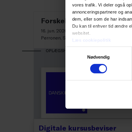
vores trafik. Vi deler også 
annonceringspartnere og anal
Forskelsbehandling i ans
dem, eller som de har indsaml
Du kan til enhver tid ændre e
16. jun. 2026 kl. 09.30-13.30
websitet.
Perronen, Søren Frichs Vej 40b, stuen, 82
Læs cookiepolitik
Samtykkevalg
OPLÆGSHOLDERE
Nødvendig
Emilia Maria 
ADVOKATFULDMÆ
DANSK ERHVERV
Digitale kursusbeviser