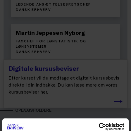
LEDENDE ANSÆTTELSESRETSCHEF
DANSK ERHVERV
Martin Jeppesen Nyborg
FAGCHEF FOR LØNSTATISTIK OG
LØNSYSTEMER
DANSK ERHVERV
Digitale kursusbeviser
Efter kurset vil du modtage et digitalt kursusbevis
direkte i din indbakke. Du kan læse mere om vores
kursusbeviser her.
OPLÆGSHOLDERE