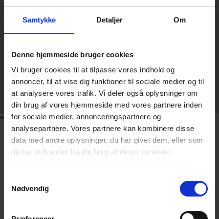
Martine Kiding
Samtykke
Detaljer
Om
LEDENDE ANSÆTTELSESRETSCHEF
DANSK ERHVERV
Denne hjemmeside bruger cookies
Martin Jeppesen Nyborg
Vi bruger cookies til at tilpasse vores indhold og
annoncer, til at vise dig funktioner til sociale medier og til
FAGCHEF FOR LØNSTATISTIK OG
LØNSYSTEMER
at analysere vores trafik. Vi deler også oplysninger om
DANSK ERHVERV
din brug af vores hjemmeside med vores partnere inden
for sociale medier, annonceringspartnere og
KONTAKT
analysepartnere. Vores partnere kan kombinere disse
data med andre oplysninger, du har givet dem, eller som
de har indsamlet fra din brug af deres tjenester.
Kursus og Event
Du kan til enhver tid ændre eller trække dit samtykke
tilbage ved at trykke på det runde ikon nederst i venstre
Samtykkevalg
3374 6072
hjørne på websitet.
Nødvendig
KURSUS@DANSKERHVERV.DK
Læs cookiepolitik
Åbningstider på telefonen er
Præferencer