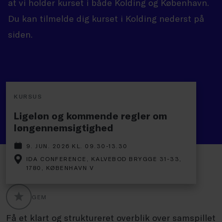
at vi holder kurset i både Kolding og København.
Du kan tilmelde dig kurset i Kolding nederst på
siden.
KURSUS
Ligeløn og kommende regler om
løngennemsigtighed
9. JUN. 2026 KL. 09.30-13.30
IDA CONFERENCE, KALVEBOD BRYGGE 31-33,
1780, KØBENHAVN V
GEM
GLOBALLABELS::FAVORITE
Få et klart og struktureret overblik over samspillet