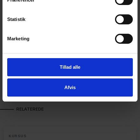
hverdage mellem kl. 8 - 16.
Statistik
Ansættelsesret - Rådgivning /
Marketing
Velfærd
Martine Kiding
Ledende ansættelsesretschef
Tillad alle
4187 0845
3374 6130
Afvis
MKI@DANSKERHVERV.DK
RELATEREDE
KURSUS