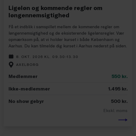
Ligeløn og kommende regler om
løngennemsigtighed
Få et indblik i samspillet mellem de kommende regler om
løngennemsigtighed og de eksisterende ligelønsregler. Vær
opmærksom på, at vi holder kurset i både København og
Aarhus. Du kan tilmelde dig kurset i Aarhus nederst på siden.
8. OKT. 2026 KL. 09.30-13.30
AXELBORG
Medlemmer
550
kr.
Ikke-medlemmer
1.495
kr.
No show gebyr
500
kr.
Ekskl. moms