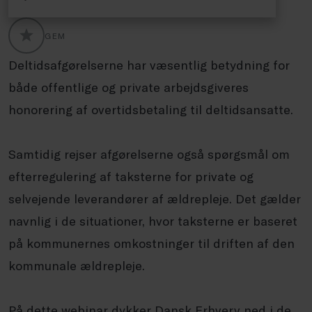
GEM
GLOBALLABELS::FAVORITE
Deltidsafgørelserne har væsentlig betydning for
både offentlige og private arbejdsgiveres
honorering af overtidsbetaling til deltidsansatte.
Samtidig rejser afgørelserne også spørgsmål om
efterregulering af taksterne for private og
selvejende leverandører af ældrepleje. Det gælder
navnlig i de situationer, hvor taksterne er baseret
på kommunernes omkostninger til driften af den
kommunale ældrepleje.
På dette webinar dykker Dansk Erhverv ned i de