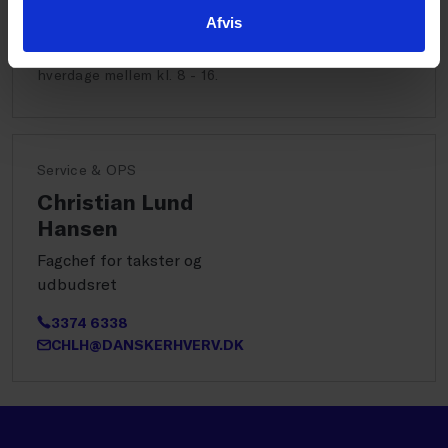
KURSUS@DANSKERHVERV.DK
Afvis
Åbningstider på telefonen er
hverdage mellem kl. 8 - 16.
Service & OPS
Christian Lund
Hansen
Fagchef for takster og
udbudsret
3374 6338
CHLH@DANSKERHVERV.DK