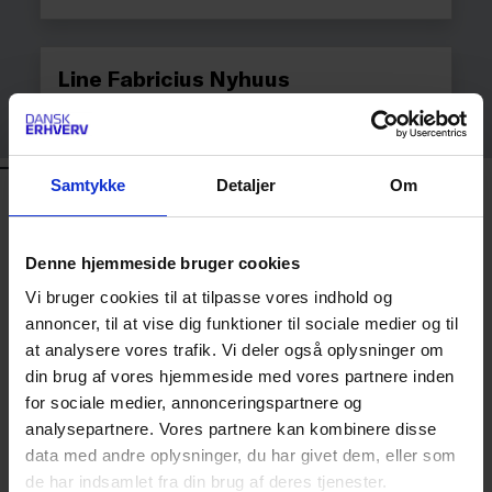
Line Fabricius Nyhuus
ADVOKATFULDMÆGTIG
DANSK ERHVERV
KONTAKT
Samtykke
Detaljer
Om
Kursus og Event
Denne hjemmeside bruger cookies
Vi bruger cookies til at tilpasse vores indhold og
3374 6072
annoncer, til at vise dig funktioner til sociale medier og til
KURSUS@DANSKERHVERV.DK
at analysere vores trafik. Vi deler også oplysninger om
din brug af vores hjemmeside med vores partnere inden
Åbningstider på telefonen er
for sociale medier, annonceringspartnere og
hverdage mellem kl. 8 - 16.
analysepartnere. Vores partnere kan kombinere disse
data med andre oplysninger, du har givet dem, eller som
de har indsamlet fra din brug af deres tjenester.