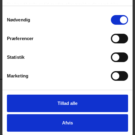
Du kan til enhver tid ændre eller trække dit samtykke
Ansættelsesret - Rådgivning /
tilbage ved at trykke på det runde ikon nederst i venstre
Samtykkevalg
Velfærd
hjørne på websitet.
Nødvendig
Laura Hein
Læs cookiepolitik
Fagchef for vikar, advokat
Præferencer
6094 0123
3374 6041
Statistik
LHE@DANSKERHVERV.DK
Marketing
RELATEREDE
Tillad alle
KURSUS
Barselsloven - med deltagelse fra
Udbetaling Danmark
Afvis