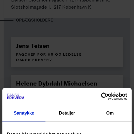
Slotsholmsgade 1, 1217 København K
OPLÆGSHOLDERE
Jens Teisen
FAGCHEF FOR HR OG LEDELSE
DANSK ERHVERV
Helene Dybdahl Michaelsen
ADVOKAT
DANSK ERHVERV
Samtykke
Detaljer
Om
Frister