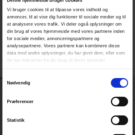
Denne hjemmeside bruger cookies
Tilmeldingsfrist d. 27. oktober 2026
Afmeldingsfrist d. 27. oktober 2026
Vi bruger cookies til at tilpasse vores indhold og
annoncer, til at vise dig funktioner til sociale medier og til
at analysere vores trafik. Vi deler også oplysninger om
din brug af vores hjemmeside med vores partnere inden
Digitale kursusbeviser
for sociale medier, annonceringspartnere og
Efter kurset vil du modtage et digitalt kursusbevis
analysepartnere. Vores partnere kan kombinere disse
direkte i din indbakke. Du kan læse mere om vores
data med andre oplysninger, du har givet dem, eller som
kursusbeviser her.
de har indsamlet fra din brug af deres tjenester.
Du kan til enhver tid ændre eller trække dit samtykke
tilbage ved at trykke på det runde ikon nederst i venstre
Samtykkevalg
OPLÆGSHOLDERE
hjørne på websitet.
Nødvendig
Læs cookiepolitik
Præferencer
Jens Teisen
FAGCHEF FOR HR OG LEDELSE
DANSK ERHVERV
Statistik