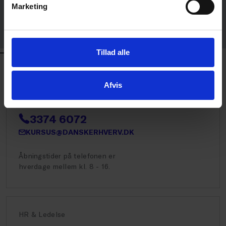
Marketing
Helene Dybdahl Michaelsen
ADVOKAT
DANSK ERHVERV
Tillad alle
KONTAKT
Afvis
Kursus og Event
3374 6072
KURSUS@DANSKERHVERV.DK
Åbningstider på telefonen er
hverdage mellem kl. 8 - 16.
HR & Ledelse