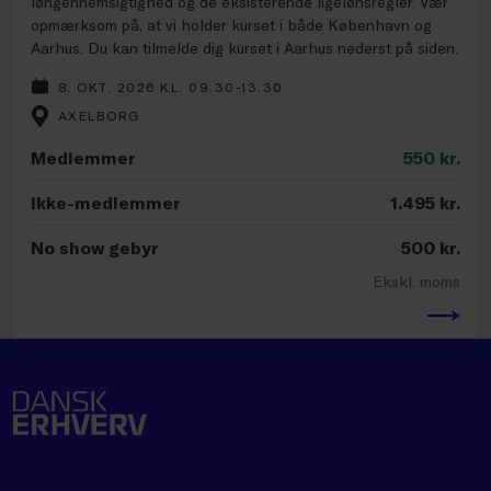
løngennemsigtighed og de eksisterende ligelønsregler. Vær
opmærksom på, at vi holder kurset i både København og
Aarhus. Du kan tilmelde dig kurset i Aarhus nederst på siden.
8. OKT. 2026 KL. 09.30-13.30
AXELBORG
Medlemmer
550
kr.
Ikke-medlemmer
1.495
kr.
No show gebyr
500
kr.
Ekskl. moms