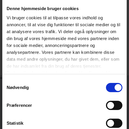
Tilmeldingsfrist d. 29. september 2026
Denne hjemmeside bruger cookies
Afmeldingsfrist d. 29. september 2026
Vi bruger cookies til at tilpasse vores indhold og
annoncer, til at vise dig funktioner til sociale medier og til
at analysere vores trafik. Vi deler også oplysninger om
Digitale kursusbeviser
din brug af vores hjemmeside med vores partnere inden
for sociale medier, annonceringspartnere og
Efter kurset vil du modtage et digitalt kursusbevis
analysepartnere. Vores partnere kan kombinere disse
direkte i din indbakke. Du kan læse mere om vores
data med andre oplysninger, du har givet dem, eller som
kursusbeviser her.
de har indsamlet fra din brug af deres tjenester.
Du kan til enhver tid ændre eller trække dit samtykke
OPLÆGSHOLDERE
tilbage ved at trykke på det runde ikon nederst i venstre
Samtykkevalg
hjørne på websitet.
Nødvendig
Læs cookiepolitik
Martine Kiding
Præferencer
LEDENDE ANSÆTTELSESRETSCHEF
DANSK ERHVERV
Statistik