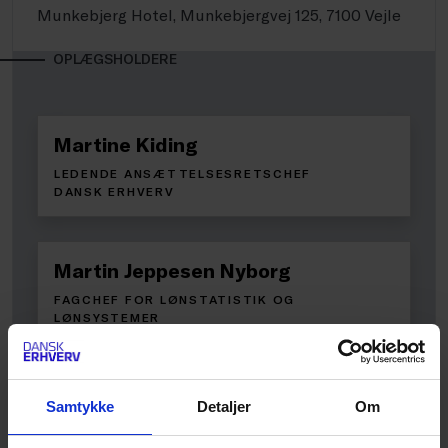
Munkebjerg Hotel, Munkebjergvej 125, 7100 Vejle
OPLÆGSHOLDERE
Martine Kiding
LEDENDE ANSÆTTELSESRETSCHEF
DANSK ERHVERV
Martin Jeppesen Nyborg
FAGCHEF FOR LØNSTATISTIK OG
LØNSYSTEMER
DANSK ERHVERV
Samtykke
Detaljer
Om
Frister