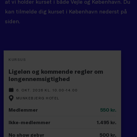
at vi holder kurset i både Vejle og København. Du
kan tilmelde dig kurset i København nederst på
siden.
KURSUS
Ligeløn og kommende regler om
løngennemsigtighed
6. OKT. 2026 KL. 10.00-14.00
MUNKEBJERG HOTEL
Medlemmer
550
kr.
Ikke-medlemmer
1.495
kr.
No show gebyr
500
kr.