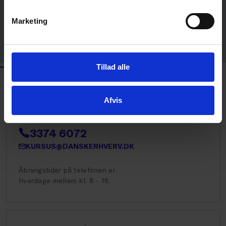
Martin Jeppesen Nyborg
Marketing
FAGCHEF FOR LØNSTATISTIK OG
LØNSYSTEMER
DANSK ERHVERV
KONTAKT
Tillad alle
Afvis
Kursus og Event
3374 6072
KURSUS@DANSKERHVERV.DK
Åbningstider på telefonen er
hverdage mellem kl. 8 - 16.