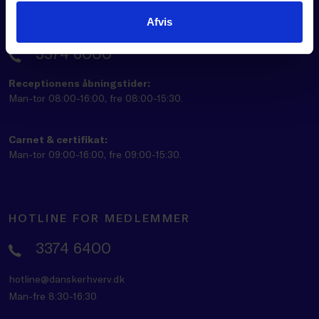
Afvis
RECEPTION
3374 6000
Receptionens åbningstider:
Man-tor 08:00-16:00, fre 08:00-15:30.
Carnet & certifikat:
Man-tor 09:00-16:00, fre 09:00-15:30.
HOTLINE FOR MEDLEMMER
3374 6400
hotline@danskerhverv.dk
Man-fre 8:30-16:30