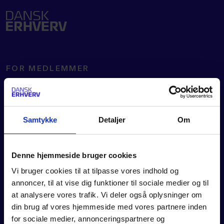
FOR MEDLEMMER
Rådgivning
Værktøjer
Kurser og events
Samtykke
Detaljer
Om
Politik
Analyser
Se vores webinarer
Denne hjemmeside bruger cookies
Medlemsfordele
Vi bruger cookies til at tilpasse vores indhold og
annoncer, til at vise dig funktioner til sociale medier og til
at analysere vores trafik. Vi deler også oplysninger om
OM DANSK ERHVERV
din brug af vores hjemmeside med vores partnere inden
for sociale medier, annonceringspartnere og