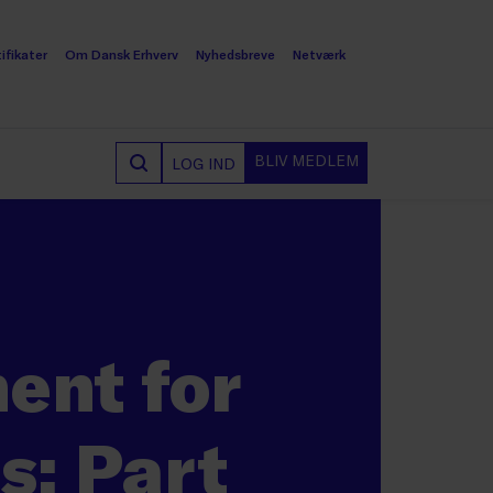
ifikater
Om Dansk Erhverv
Nyhedsbreve
Netværk
BLIV MEDLEM
LOG IND
ent for
s: Part