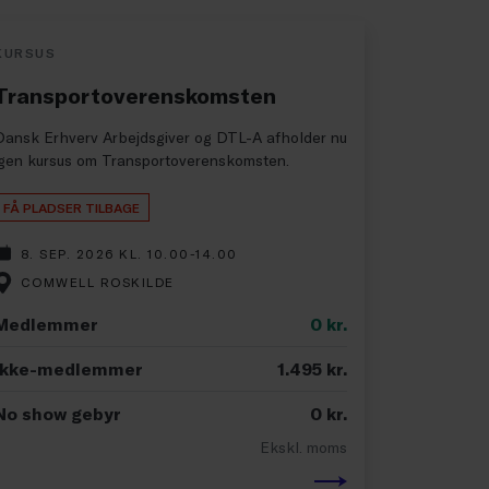
KURSUS
Transportoverenskomsten
Dansk Erhverv Arbejdsgiver og DTL-A afholder nu
igen kursus om Transportoverenskomsten.
FÅ PLADSER TILBAGE
8. SEP. 2026 KL. 10.00-14.00
COMWELL ROSKILDE
Medlemmer
0
kr.
Ikke-medlemmer
1.495
kr.
No show gebyr
0
kr.
Ekskl. moms