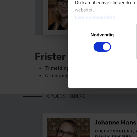
Du kan til enhver tid ændre e
DANSK ERHVERV
websitet.
Læs cookiepolitik
Samtykkevalg
Nødvendig
Frister
Tilmeldingsfrist d. 9. september 2026
Afmeldingsfrist d. 9. september 2026
OPLÆGSHOLDERE
Johanne Hans
CHEFKONSULENT,
DANSK ERHVERV