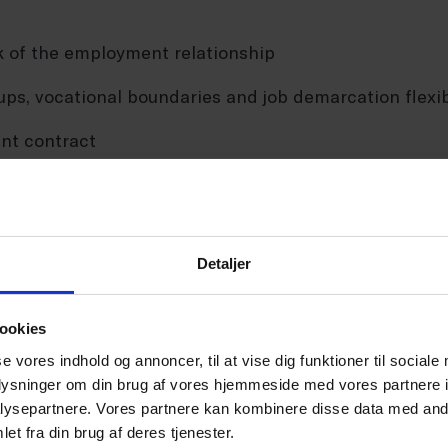
 of the employment relationship
ups, vocational boundaries and job demarcation flexib
nt contract
for hotels and restaurants: Part 1 - 
 and the employment contract
Detaljer
ookies
se vores indhold og annoncer, til at vise dig funktioner til sociale
oplysninger om din brug af vores hjemmeside med vores partnere i
ysepartnere. Vores partnere kan kombinere disse data med andr
ted
et fra din brug af deres tjenester.
 ADVOKAT