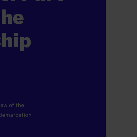
the
hip
iew of the
b demarcation