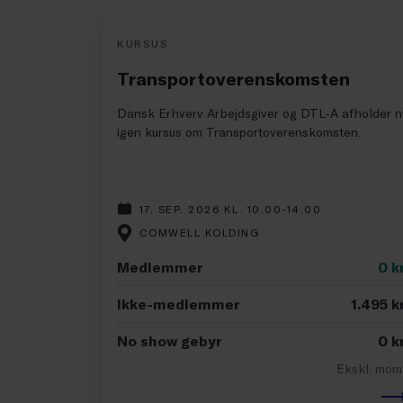
KURSUS
Transportoverenskomsten
Dansk Erhverv Arbejdsgiver og DTL-A afholder n
igen kursus om Transportoverenskomsten.
17. SEP. 2026 KL. 10.00-14.00
COMWELL KOLDING
Medlemmer
0
kr
Ikke-medlemmer
1.495
kr
No show gebyr
0
kr
Ekskl. mom