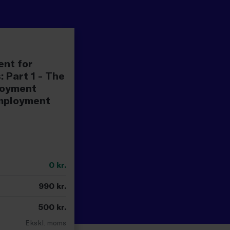
ent for
 Part 1 - The
loyment
employment
0
kr.
990
kr.
500
kr.
Ekskl. moms