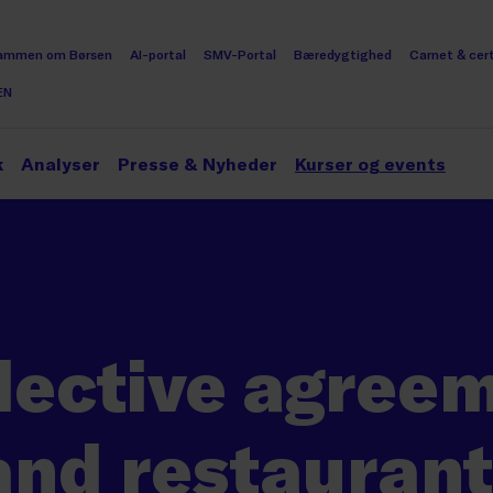
ammen om Børsen
AI-portal
SMV-Portal
Bæredygtighed
Carnet & cert
EN
k
Analyser
Presse & Nyheder
Kurser og events
lective agreem
and restaurant