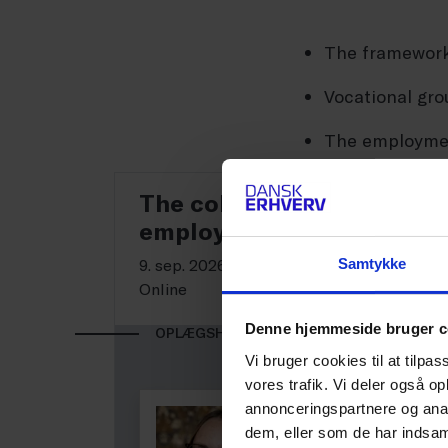
The framework
V
ocational gro
The employme
The collective agreement 
employment relationship
Samtykke
9. sep. 2026 kl. 10.00-11.00
Online
Denne hjemmeside bruger c
OPLÆGSHOLDERE
Vi bruger cookies til at tilpas
vores trafik. Vi deler også 
annonceringspartnere og anal
Johanne Hans
dem, eller som de har indsaml
CHEFKONSULENT,