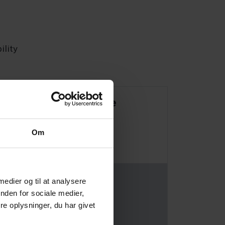
ility
The framework of the
Om
 medier og til at analysere
nden for sociale medier,
e oplysninger, du har givet