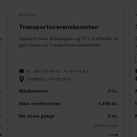
KURSUS
Transportoverenskomsten
u
Dansk Erhverv Arbejdsgiver og DTL-A afholder nu
igen kursus om Transportoverenskomsten.
15. SEP. 2026 KL. 10.00-14.00
COMWELL HVIDE HUS
.
Medlemmer
0
kr.
.
Ikke-medlemmer
1.495
kr.
.
No show gebyr
0
kr.
s
Ekskl. moms