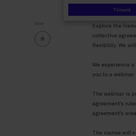
Tilmeld
GEM
Explore the fram
collective agree
flexibility.
We will
GLOBALLABELS::FAVORITE
We experience a 
you to a webinar 
The webinar is pr
agreement's rules
agreement's area
The course will 