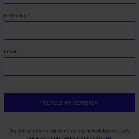
Efternavn
*
Email
*
TILMELD NYHEDSBREV
Du kan til enhver tid afmelde dig nyhedsbrevet. Læs
mere om vores persondatapolitik
her
.