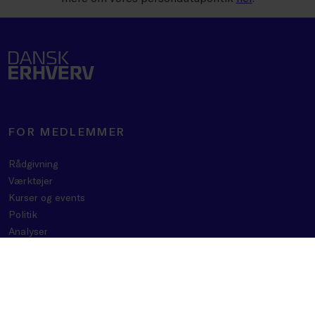
FOR MEDLEMMER
Rådgivning
Værktøjer
Kurser og events
Politik
Analyser
Se vores webinarer
Medlemsfordele