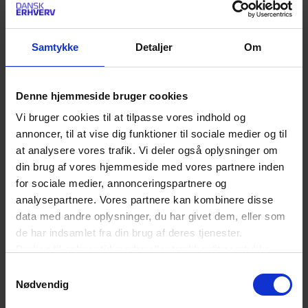
Samtykke
Detaljer
Om
Denne hjemmeside bruger cookies
Vi bruger cookies til at tilpasse vores indhold og
annoncer, til at vise dig funktioner til sociale medier og til
at analysere vores trafik. Vi deler også oplysninger om
din brug af vores hjemmeside med vores partnere inden
for sociale medier, annonceringspartnere og
analysepartnere. Vores partnere kan kombinere disse
data med andre oplysninger, du har givet dem, eller som
de har indsamlet fra din brug af deres tjenester.
Du kan til enhver tid ændre eller trække dit samtykke
tilbage ved at trykke på det runde ikon nederst i venstre
Samtykkevalg
hjørne på websitet.
Nødvendig
Læs cookiepolitik