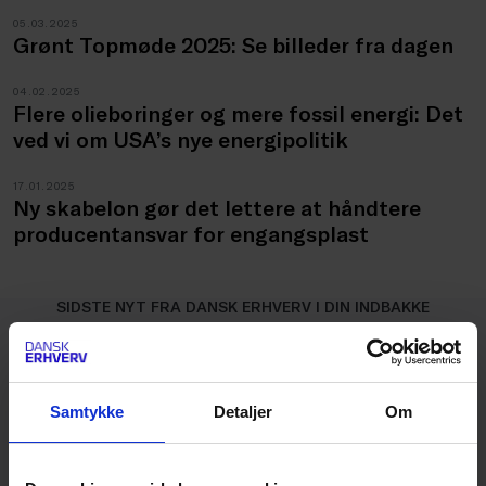
05.03.2025
Grønt Topmøde 2025: Se billeder fra dagen
04.02.2025
Flere olieboringer og mere fossil energi: Det
ved vi om USA’s nye energipolitik
17.01.2025
Ny skabelon gør det lettere at håndtere
producentansvar for engangsplast
SIDSTE NYT FRA DANSK ERHVERV I DIN INDBAKKE
Tilmeld dig nyheder om
Klima, Energi & Miljø
Samtykke
Detaljer
Om
Når du tilmelder dig nyheder fra Dansk Erhverv, giver du
samtykke til at modtage faglige og politiske nyheder og
analyser, samt efter omstændighederne tilbud om