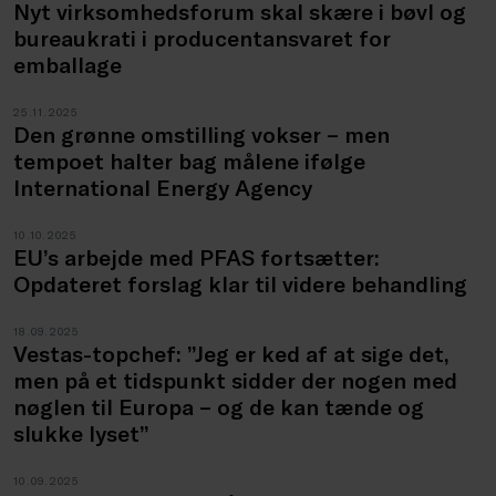
Nyt virksomhedsforum skal skære i bøvl og
bureaukrati i producentansvaret for
emballage
25.11.2025
Den grønne omstilling vokser – men
tempoet halter bag målene ifølge
International Energy Agency
10.10.2025
EU’s arbejde med PFAS fortsætter:
Opdateret forslag klar til videre behandling
18.09.2025
Vestas-topchef: ”Jeg er ked af at sige det,
men på et tidspunkt sidder der nogen med
nøglen til Europa – og de kan tænde og
slukke lyset”
10.09.2025