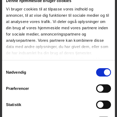
Denne hjemmeside bruger cookies
kurser, netværk, konferencer og andre events, der i nogle
Vi bruger cookies til at tilpasse vores indhold og
tilfælde leveres af eller i samarbejde med vores
annoncer, til at vise dig funktioner til sociale medier og til
partnere. Du vil også kunne modtage information om
at analysere vores trafik. Vi deler også oplysninger om
rabat på produkter og services i vores
din brug af vores hjemmeside med vores partnere inden
medlemsfordelsprogram.
for sociale medier, annonceringspartnere og
analysepartnere. Vores partnere kan kombinere disse
Fornavn
*
data med andre oplysninger, du har givet dem, eller som
de har indsamlet fra din brug af deres tjenester.
Du kan til enhver tid ændre eller trække dit samtykke
tilbage ved at trykke på det runde ikon nederst i venstre
Samtykkevalg
hjørne på websitet.
Nødvendig
Efternavn
*
Læs cookiepolitik
Præferencer
Email
*
Statistik