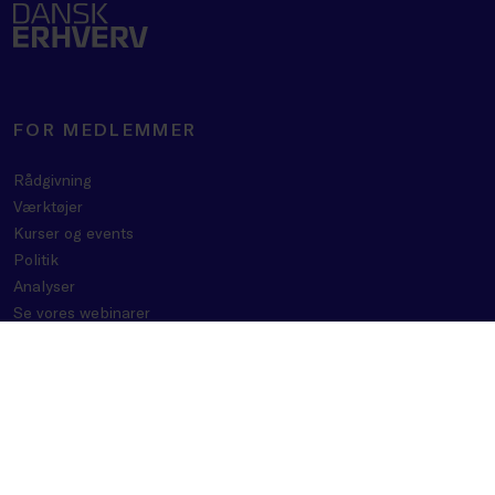
FOR MEDLEMMER
Rådgivning
Værktøjer
Kurser og events
Politik
Analyser
Se vores webinarer
Medlemsfordele
OM DANSK ERHVERV
BLIV MEDLEM