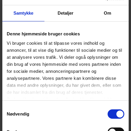
Samtykke
Detaljer
Om
Denne hjemmeside bruger cookies
Vi bruger cookies til at tilpasse vores indhold og
annoncer, til at vise dig funktioner til sociale medier og til
at analysere vores trafik. Vi deler også oplysninger om
din brug af vores hjemmeside med vores partnere inden
for sociale medier, annonceringspartnere og
analysepartnere. Vores partnere kan kombinere disse
data med andre oplysninger, du har givet dem, eller som
de har indsamlet fra din brug af deres tjenester.
Du kan til enhver tid ændre eller trække dit samtykke
tilbage ved at trykke på det runde ikon nederst i venstre
Samtykkevalg
hjørne på websitet.
Nødvendig
Læs cookiepolitik