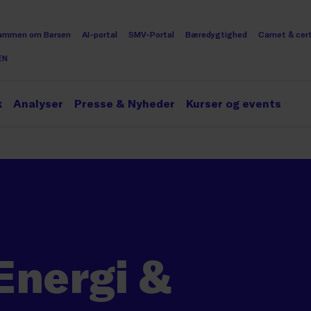
ammen om Børsen
AI-portal
SMV-Portal
Bæredygtighed
Carnet & cert
EN
k
Analyser
Presse & Nyheder
Kurser og events
Energi &