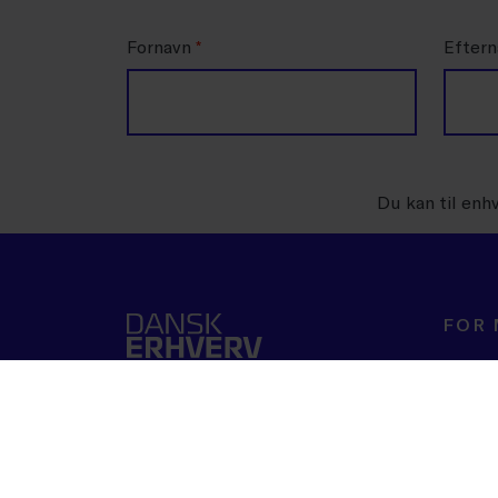
Fornavn
*
Efter
Du kan til enh
FOR
Rådgiv
Værktøj
Kurser 
Politik
Analyse