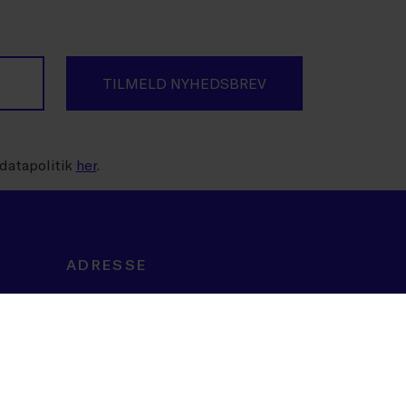
TILMELD NYHEDSBREV
datapolitik
her
.
ADRESSE
Dansk Erhverv
Børsgade 4
DK-1215 København K
CVR NR. 43232010