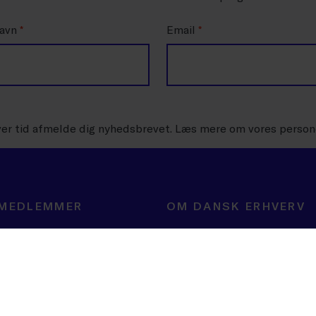
navn
*
Email
*
ver tid afmelde dig nyhedsbrevet. Læs mere om vores person
 MEDLEMMER
OM DANSK ERHVERV
ning
BLIV MEDLEM
er
Velkommen til mulighedernes tid
og events
Brancheforeninger
Carnet og certifikat
r
Om Dansk Erhverv