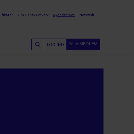
ifikater
Om Dansk Erhverv
Nyhedsbreve
Netværk
BLIV MEDLEM
LOG IND