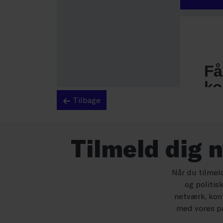
Tilbage
Tilmeld dig 
Når du tilmel
og politis
netværk, konf
med vores pa