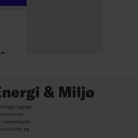
nergi & Miljø
odtage faglige
 om kurser,
r i samarbejde
 produkter og