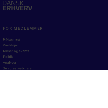
FOR MEDLEMMER
Rådgivning
Værktøjer
Kurser og events
Politik
Analyser
Se vores webinarer
Medlemsfordele
OM DANSK ERHVERV
BLIV MEDLEM