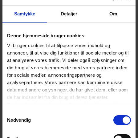
Samtykke
Detaljer
Om
Denne hjemmeside bruger cookies
Vi bruger cookies til at tilpasse vores indhold og
annoncer, til at vise dig funktioner til sociale medier og til
at analysere vores trafik. Vi deler også oplysninger om
din brug af vores hjemmeside med vores partnere inden
for sociale medier, annonceringspartnere og
analysepartnere. Vores partnere kan kombinere disse
data med andre oplysninger, du har givet dem, eller som
de har indsamlet fra din brug af deres tjenester.
Du kan til enhver tid ændre eller trække dit samtykke
tilbage ved at trykke på det runde ikon nederst i venstre
Samtykkevalg
hjørne på websitet.
Nødvendig
Læs cookiepolitik